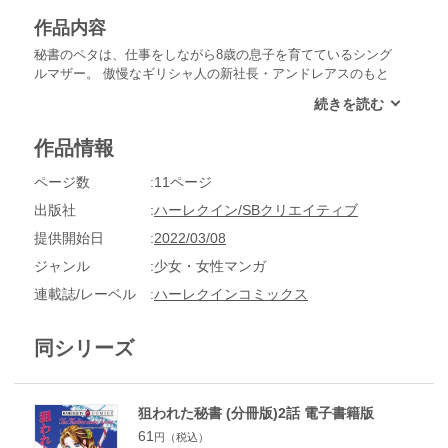
作品内容
秘書のペタは、仕事をしながら8歳の息子を育てているシング
ルマザー。 傲慢なギリシャ人の新社長・アンドレアスのもと
に配属されて以来、毎日目の回る忙しさ・・・。 ―息子と二
人で生きていくためだもの！どんな命令だってこなしてみせる
わ！― ところが、ある日ペタに息子がいることを知ったアン
作品情報
ドレアスが、とんでもない相談を持ちかけてくる！ 「僕の息
子の養育係になってくれ！・・・もちろん、住み込みでだ！」
ページ数
11ページ
―仕事とはいえ、男性とひとつ屋根の下なんて・・・！ それ
も、危険なまでにセクシーなこの社長と!?
出版社
ハーレクイン/SBクリエイティブ
提供開始日
2022/03/08
ジャンル
少女・女性マンガ
連載誌/レーベル
ハーレクインコミックス
同シリーズ
狙われた秘書 (分冊版)2話 電子書籍版
61
円（税込）