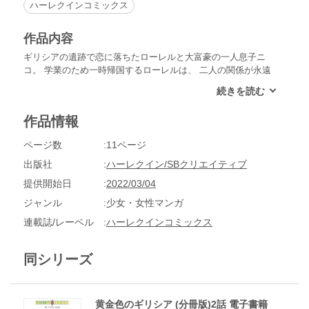
ハーレクインコミックス
作品内容
ギリシアの遺跡で恋に落ちたローレルと大富豪の一人息子ニ
コ。 学業のため一時帰国するローレルは、 二人の関係が永遠
に続くと思っていた。 が、帰国後、彼女の妊娠が発覚すると
ニコは態度を急変させた。 そして突如現れた彼の代理人ロ
ス。 つらい現実を突きつけながらも優しく接する彼の真意は
作品情報
いったい・・・!?
ページ数
11ページ
出版社
ハーレクイン/SBクリエイティブ
提供開始日
2022/03/04
ジャンル
少女・女性マンガ
連載誌/レーベル
ハーレクインコミックス
同シリーズ
黄金色のギリシア (分冊版)2話 電子書籍