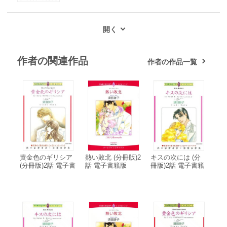
作者の関連作品
作者の作品一覧
黄金色のギリシア
熱い敗北 (分冊版)2
キスの次には (分
(分冊版)2話 電子書
話 電子書籍版
冊版)2話 電子書籍
籍版
版