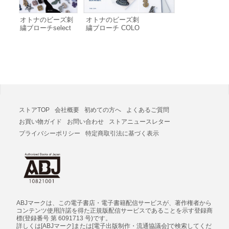
ヒール、帽子、カトラリー、ネコ、コスメ、マスカラ、雪の結
晶、クリスマス、クラシックカー、ニット帽、どうぶつビーズ
オトナのビーズ刺
オトナのビーズ刺
刺繍ブローチの基本アレンジのアイデアmore Technique図案と
繍ブローチselect
繍ブローチ COLO
作り方
電子書籍版
RFUL & PLAYFUL
電子書籍版
ストアTOP
会社概要
初めての方へ
よくあるご質問
お買い物ガイド
お問い合わせ
ストアニュースレター
プライバシーポリシー
特定商取引法に基づく表示
ABJマークは、この電子書店・電子書籍配信サービスが、著作権者から
コンテンツ使用許諾を得た正規版配信サービスであることを示す登録商
標(登録番号 第 6091713 号)です。
詳しくは[ABJマーク]または[電子出版制作・流通協議会]で検索してくだ