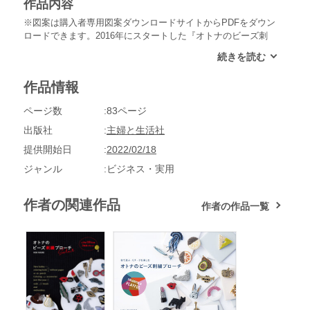
作品内容
※図案は購入者専用図案ダウンロードサイトからPDFをダウン
ロードできます。2016年にスタートした『オトナのビーズ刺
繍ブローチ』シリーズ。2冊目の書籍『オトナのビーズ刺繍ブ
ローチmore』、各種キット、完成品ブローチ、ワークショッ
プなどさまざまな形でたくさんの方にお楽しみいただいていま
作品情報
す。今回の書籍は、今までに出版された2冊の本の作品をぎゅ
っと詰め込んで一部の作品はより可愛く仕上がる工夫を凝らし
ページ数
83ページ
ました。人気作品には新色を加え、まったく新しいデザインも
追加し、全38種類のデザインを掲載しています。コンセプトは
出版社
主婦と生活社
変わらず、基本のシードビーズで楽しく、自由に、きらきらと
提供開始日
2022/02/18
輝くビーズ刺繍を楽しんでいただくことです。技巧を凝らした
ジュエリーを作り込むのも手作りの醍醐味ではありますが、こ
ジャンル
ビジネス・実用
のシリーズはチャレンジしやすい簡単なテクニックで作れるも
のばかりなのでときめきやわくわくする気持ちをその高揚感が
作者の関連作品
作者の作品一覧
続くうちにぜひ形にしてみてください。週末のお出かけに新し
い靴を買ったら、その靴に合わせた色のブローチを作ってつけ
てみる。そんなオトナの遊び心で、日常を彩っていただけたら
と願います。（はじめに、より）〈作品〉トランプ、リップ、
口紅、日傘、ウェッジソール、ジュエリー、ケリーバッグ、ワ
インボトル、グラス、昆虫、熱帯魚、おはな、メガネ、数字、
リボン、鍵、香水瓶、フランス、マリンルック、ヒトデ、葉、
フルーツ、かたち、パンツ、羽根、孔雀の羽根、カメラ、ハイ