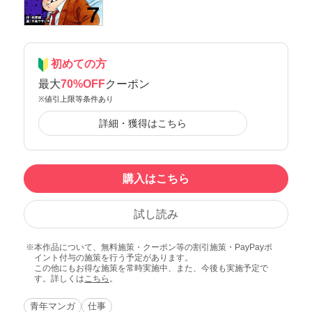
初めての方
最大
70%OFF
クーポン
※値引上限等条件あり
詳細・獲得はこちら
購入はこちら
試し読み
本作品について、無料施策・クーポン等の割引施策・PayPayポ
イント付与の施策を行う予定があります。
この他にもお得な施策を常時実施中、また、今後も実施予定で
す。詳しくは
こちら
。
青年マンガ
仕事