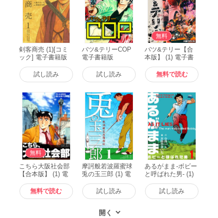
無料
剣客商売 (1)[コミ
バツ&テリーCOP
バツ&テリー【合
ック] 電子書籍版
電子書籍版
本版】 (1) 電子書
籍版
試し読み
試し読み
無料で読む
無料
こちら大阪社会部
摩訶般若波羅蜜球
あるがまま-ボビー
【合本版】 (1) 電
兎の玉三郎 (1) 電
と呼ばれた男- (1)
子書籍版
子書籍版
電子書籍版
無料で読む
試し読み
試し読み