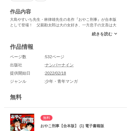
作品内容
大島やすいち先生・林律雄先生の名作『おやこ刑事』が合本版
として登場！ 父親勘太郎は大の女好き、一方息子の文吾は大
の女アレルギー!!だがこの二人、なんと親子刑事!! 心やさし
きデコボコ刑事コンビがさまざまな事件の解決を通して、人間
愛を追求する人情推理コミック!! 1977年～1981年連載、合本
作品情報
版全8巻。
ページ数
532ページ
出版社
ナンバーナイン
提供開始日
2022/02/18
ジャンル
少年・青年マンガ
無料
無料
おやこ刑事【合本版】 (1) 電子書籍版