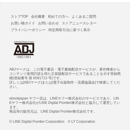
ストアTOP
会社概要
初めての方へ
よくあるご質問
お買い物ガイド
お問い合わせ
ストアニュースレター
プライバシーポリシー
特定商取引法に基づく表示
ABJマークは、この電子書店・電子書籍配信サービスが、著作権者から
コンテンツ使用許諾を得た正規版配信サービスであることを示す登録商
標(登録番号 第 6091713 号)です。
詳しくは[ABJマーク]または[電子出版制作・流通協議会]で検索してくだ
さい。
ebookjapan ヤフー店は、LINEヤフー株式会社のサービスであり、LIN
Eヤフー株式会社がLINE Digital Frontier株式会社と協力して運営してい
ます。
商品等の販売元は、LINE Digital Frontier株式会社です。
© LINE Digital Frontier Corporation © LY Corporation