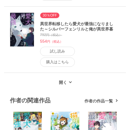
30％OFF
異世界転移したら愛犬が最強になりまし
た～シルバーフェンリルと俺が異世界暮
らしを始めたら～ THE COMIC 6【電子
792
円（税込）
もふもふ特典付き】【LINEマンガ・eb
554
円（税込）
ookjapan限定特典付】 電子書籍版
試し読み
購入はこちら
作者の関連作品
作者の作品一覧