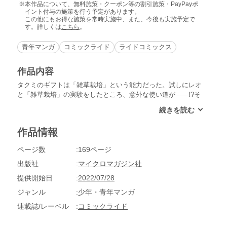
本作品について、無料施策・クーポン等の割引施策・PayPayポ
イント付与の施策を行う予定があります。
この他にもお得な施策を常時実施中、また、今後も実施予定で
す。詳しくは
こちら
。
青年マンガ
コミックライド
ライドコミックス
作品内容
タクミのギフトは「雑草栽培」という能力だった。試しにレオ
と「雑草栽培」の実験をしたところ、意外な使い道が――!?そ
してタクミはクレアと共に、異世界転移して最初に迷いこんだ
「フェンリルの森」を探索することに。フェンリルの森には、
古くから伝わる伝説があるようで――?シルバーフェンリルに
作品情報
変化した愛犬と目指せ異世界スローライフ!WEBコミック誌
「コミックライド2021年12月号～2022年7月号」同単話版単話
ページ数
169ページ
版7話～13話までを収録しています。
出版社
マイクロマガジン社
提供開始日
2022/07/28
ジャンル
少年・青年マンガ
連載誌/レーベル
コミックライド