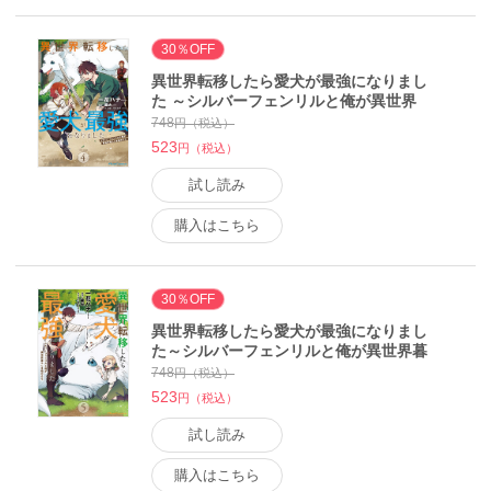
30％OFF
異世界転移したら愛犬が最強になりまし
た ～シルバーフェンリルと俺が異世界
暮らしを始めたら～ THE COMIC 4【電
748
円（税込）
子もふもふ特典付き】 電子書籍版
523
円（税込）
試し読み
購入はこちら
30％OFF
異世界転移したら愛犬が最強になりまし
た～シルバーフェンリルと俺が異世界暮
らしを始めたら～ THE COMIC 5【電子
748
円（税込）
もふもふ特典付き】 電子書籍版
523
円（税込）
試し読み
購入はこちら