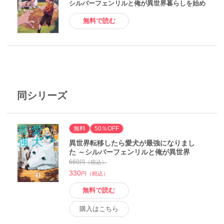
シルバーフェンリルと俺が異世界暮らしを始め
たら～ THE COMIC 3【電子もふもふ特典付
き】 電子書籍版
無料で読む
同シリーズ
無料
50％OFF
異世界転移したら愛犬が最強になりまし
た ～シルバーフェンリルと俺が異世界
暮らしを始めたら～ THE COMIC 1【電
660
円（税込）
子限定もふもふ特典付き】 電子書籍版
330
円（税込）
無料で読む
購入はこちら