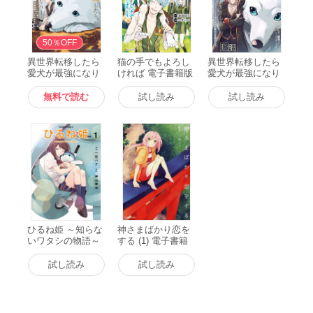
無料
50％OFF
異世界転移したら
猫の手でもよろし
異世界転移したら
愛犬が最強になり
ければ 電子書籍版
愛犬が最強になり
ました ～シルバー
ました～シルバー
フェンリルと俺が
フェンリルと俺が
無料で読む
試し読み
試し読み
異世界暮らしを始
異世界暮らしを始
めたら～ THE CO
めたら～ 第2話
MIC 1【電子限定
【単話版】 電子書
もふもふ特典付
籍版
き】 電子書籍版
ひるね姫 ～知らな
神さまばかり恋を
いワタシの物語～
する (1) 電子書籍
(1) 電子書籍版
版
試し読み
試し読み