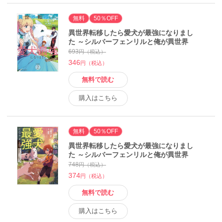
無料
50％OFF
異世界転移したら愛犬が最強になりまし
た ～シルバーフェンリルと俺が異世界
暮らしを始めたら～ THE COMIC 2 電
693
円（税込）
子書籍版
346
円（税込）
無料で読む
購入はこちら
無料
50％OFF
異世界転移したら愛犬が最強になりまし
た ～シルバーフェンリルと俺が異世界
暮らしを始めたら～ THE COMIC 3【電
748
円（税込）
子もふもふ特典付き】 電子書籍版
374
円（税込）
無料で読む
購入はこちら