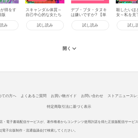
りが得をす
スキャンダル体質～
デブ・ブタ・タヌキ
殺したいほ
籍版
自己中心的な女たち
は嫌いですか? 【単
女～私を見
～ 電子書籍版
話売】 電子書籍版
の復讐～ 
読み
試し読み
試し読み
試し
めての方へ
よくあるご質問
お買い物ガイド
お問い合わせ
ストアニュースレ
特定商取引法に基づく表示
書店・電子書籍配信サービスが、著作権者からコンテンツ使用許諾を得た正規版配信サービスであ
たは[電子出版制作・流通協議会]で検索してください。