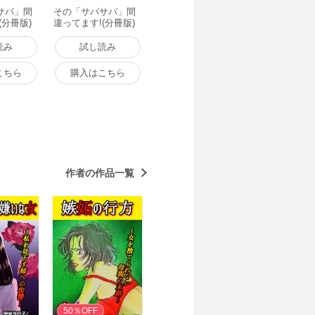
サバ」間
その「サバサバ」間
(分冊版)
違ってます!(分冊版)
電子書籍
【第6話】 電子書籍
版
読み
試し読み
こちら
購入はこちら
作者の作品一覧
50％OFF