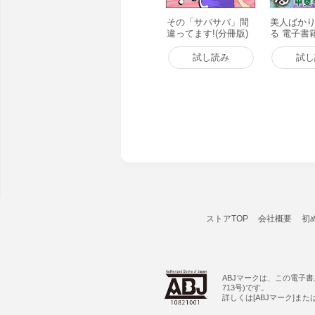
その「サバサバ」間
美人ばか
違ってます!(分冊版)
る 電子書
【第1話】 電子書籍
版
試し読み
試し
ストアTOP
会社概要
初
ABJマークは、この電子
713号)です。
詳しくは[ABJマーク]ま