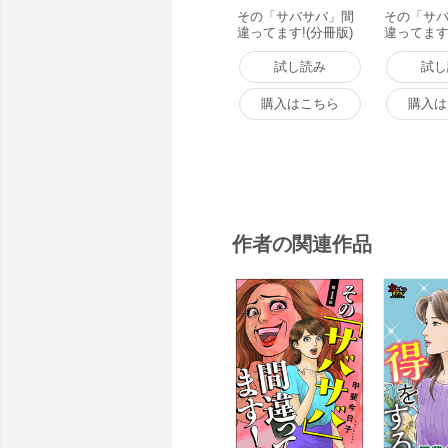
その「サバサバ」間
その「サ
違ってます!(分冊版)
違ってます!
【第1話】 電子書籍
【第2話】
版
版
試し読み
試し
購入はこちら
購入は
作者の関連作品