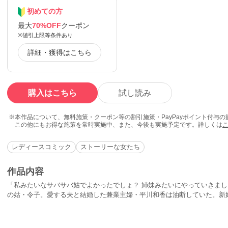
初めての方
最大
70%OFF
クーポン
※値引上限等条件あり
詳細・獲得はこちら
購入はこちら
試し読み
本作品について、無料施策・クーポン等の割引施策・PayPayポイント付与
この他にもお得な施策を常時実施中、また、今後も実施予定です。詳しくは
レディースコミック
ストーリーな女たち
作品内容
「私みたいなサバサバ姑でよかったでしょ？ 姉妹みたいにやっていきま
の姑・令子。愛する夫と結婚した兼業主婦・平川和香は油断していた。新
思った令子は、マイペースで自分の気に入った言葉しか耳に入らない「自
和香に必要以上に執着する令子には、ダークすぎる秘密があり――!?※この作
2』に収録されています。重複購入にご注意ください。