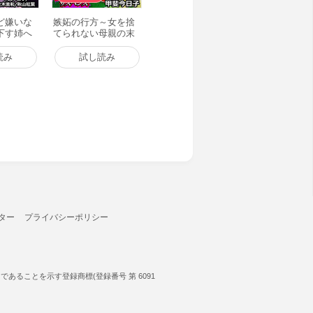
ど嫌いな
嫉妬の行方～女を捨
下す姉へ
てられない母親の末
電子書籍版
路～ 電子書籍版
読み
試し読み
ター
プライバシーポリシー
ることを示す登録商標(登録番号 第 6091