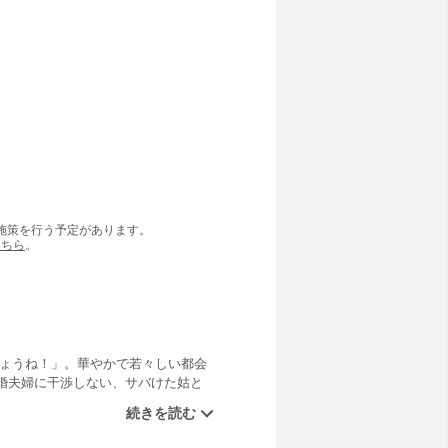
の施策を行う予定があります。
こちら
。
しょうね！」。華やかで若々しい都会
婚夫婦に干渉しない、サバけた姑と
称サバサバ姑」だったのだ！さらに
品は『ストーリーな女たち Vol.8