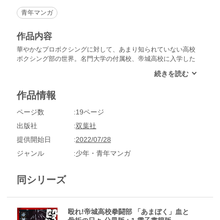
青年マンガ
作品内容
華やかなプロボクシングに対して、あまり知られていない高校
ボクシング部の世界。名門大学の付属校、帝城高校に入学した
ごく普通の少年、弾大作は、ふとしたきっかけでボクシング部
に入部することに。生来の負けん気を武器に、一人の少年が理
不尽な“アマボク”の世界に挑む、血と汗と涙の激闘ダイアリ
作品情報
ー。
ページ数
19ページ
出版社
双葉社
提供開始日
2022/07/28
ジャンル
少年・青年マンガ
同シリーズ
殴れ!帝城高校拳闘部 「あまぼく」血と