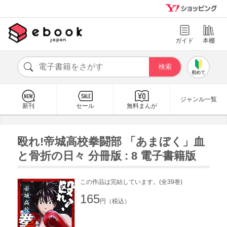
ガイド
本棚
初めて
ジャンル一覧
新刊
セール
無料まんが
殴れ!帝城高校拳闘部 「あまぼく」血
と骨折の日々 分冊版 : 8 電子書籍版
この作品は完結しています。(全39巻)
165
円（税込）