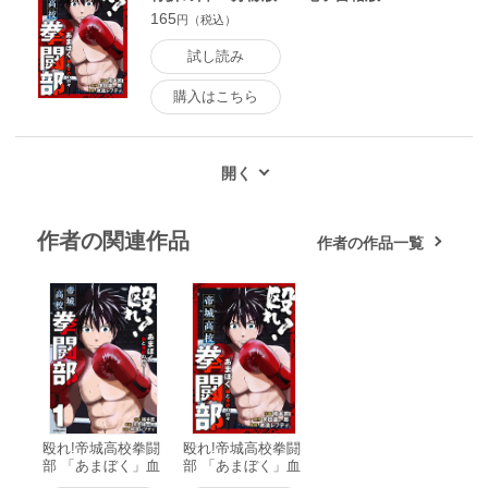
165
円（税込）
試し読み
購入はこちら
作者の関連作品
作者の作品一覧
殴れ!帝城高校拳闘
殴れ!帝城高校拳闘
部 「あまぼく」血
部 「あまぼく」血
と骨折の日々――
と骨折の日々 分冊