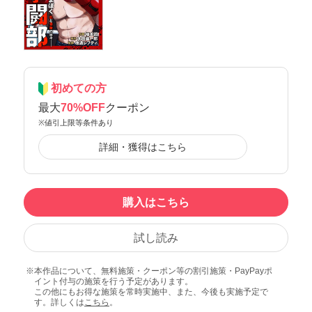
初めての方
最大
70%OFF
クーポン
※値引上限等条件あり
詳細・獲得はこちら
購入はこちら
試し読み
本作品について、無料施策・クーポン等の割引施策・PayPayポ
イント付与の施策を行う予定があります。
この他にもお得な施策を常時実施中、また、今後も実施予定で
す。詳しくは
こちら
。