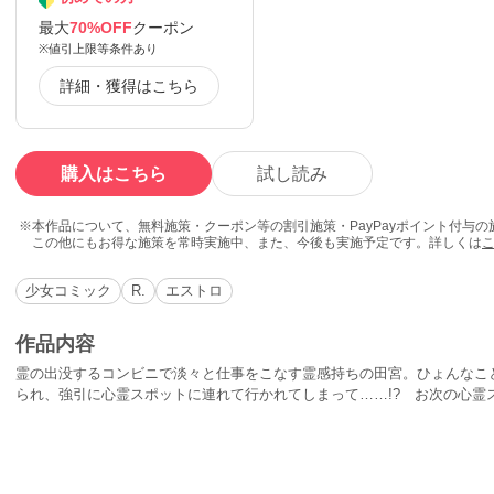
最大
70%OFF
クーポン
※値引上限等条件あり
詳細・獲得はこちら
購入はこちら
試し読み
本作品について、無料施策・クーポン等の割引施策・PayPayポイント付与
この他にもお得な施策を常時実施中、また、今後も実施予定です。詳しくは
少女コミック
R.
エストロ
作品内容
霊の出没するコンビニで淡々と仕事をこなす霊感持ちの田宮。ひょんなこ
られ、強引に心霊スポットに連れて行かれてしまって……!? お次の心霊
霊が出る部屋に閉じ込められてしまうが、ヤンキー君は再び「Hなこと」で