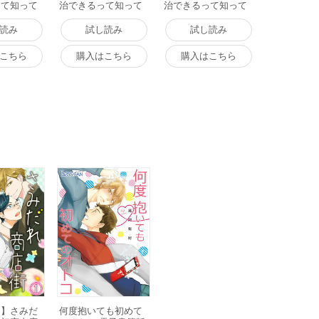
って知って
治できるって知って
治できるって知って
版】 2話
た? 【分冊版】 3話
た? 【分冊版】 4話
版
電子書籍版
電子書籍版
読み
試し読み
試し読み
こちら
購入はこちら
購入はこちら
き】さみだ
何度抱いても初めて