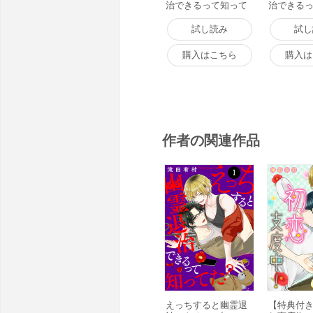
治できるって知って
治できる
た? 【分冊版】 1話
た? 【分冊
電子書籍版
電子書籍
試し読み
試し
購入はこちら
購入は
作者の関連作品
えっちすると幽霊退
【特典付