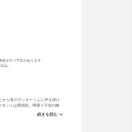
の施策を行う予定があります。
こちら
。
とから客のヤンキーくんに声を掛け
スポットは廃病院。噂通り子供の幽
除霊しようとして!?