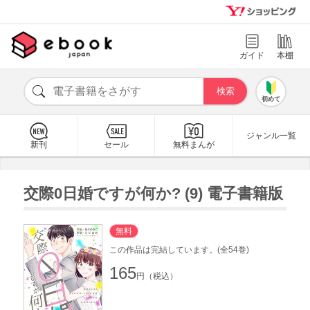
ガイド
本棚
初めて
ジャンル一覧
新刊
セール
無料まんが
交際0日婚ですが何か? (9) 電子書籍版
無料
この作品は完結しています。(全54巻)
165
円（税込）