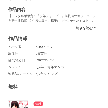
作品内容
【デジタル版限定！「少年ジャンプ＋」掲載時のカラーページ
を完全収録!!】文化祭の最中、様子がおかしかったミコト…。
クラスメイト・雉山との帰り道ミコトは、人間として存在して
いた逸話になる前の己を想起する――。大切な何かを探し続け
る“地獄耳の生ける屍”ミコトが抱える想い、みろくとの出会い
作品情報
が紐解かれる。恐怖に落としたい口裂け女×恋に落としたい男
子高校生の怪異ラブコメ第6巻!!
ページ数
199ページ
出版社
集英社
提供開始日
2022/08/04
ジャンル
少年・青年マンガ
連載誌/レーベル
少年ジャンプ＋
無料
無料