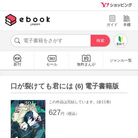
ガイド
本棚
初めて
ジャンル一覧
新刊
セール
無料まんが
口が裂けても君には (6) 電子書籍版
この作品は完結しています。(全11巻)
627
円（税込）