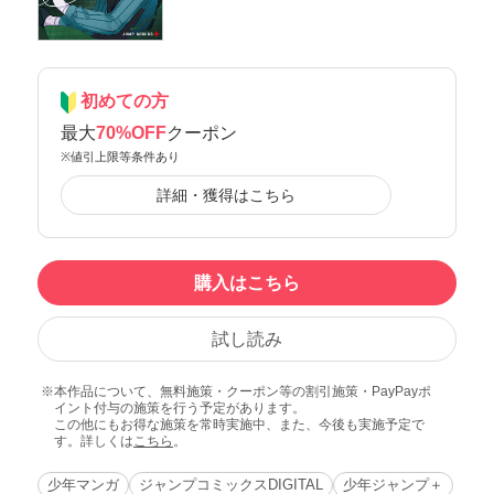
初めての方
最大
70%OFF
クーポン
※値引上限等条件あり
詳細・獲得はこちら
購入はこちら
試し読み
本作品について、無料施策・クーポン等の割引施策・PayPayポ
イント付与の施策を行う予定があります。
この他にもお得な施策を常時実施中、また、今後も実施予定で
す。詳しくは
こちら
。
少年マンガ
ジャンプコミックスDIGITAL
少年ジャンプ＋