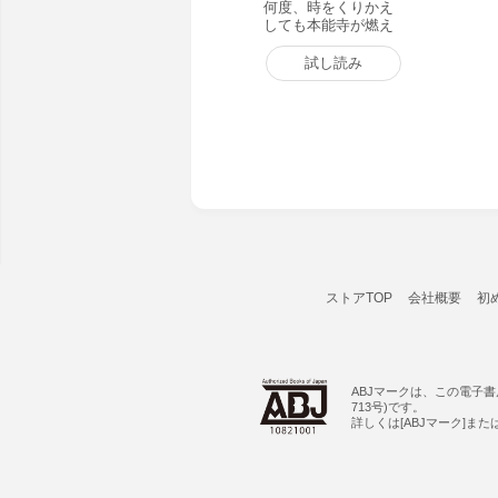
何度、時をくりかえ
しても本能寺が燃え
るんじゃが!? (1) 電子
書籍版
試し読み
ストアTOP
会社概要
初
ABJマークは、この電子
713号)です。
詳しくは[ABJマーク]ま