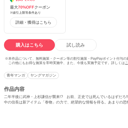
最大
70%OFF
クーポン
※値引上限等条件あり
詳細・獲得はこちら
購入はこちら
試し読み
本作品について、無料施策・クーポン等の割引施策・PayPayポイント付与
この他にもお得な施策を常時実施中、また、今後も実施予定です。詳しくは
青年マンガ
ヤングマガジン
作品内容
二年半後に武神・上杉謙信が襲来!? お前、正史では死んでいるはずだろ!
中の信長は新アイテム「巻物」の力で、絶望的な情報を得る。あまりの恐
時、信長ラブな濃姫が豹変！ 絶対零度の怒りを表明し…？ 武神と鬼嫁
だ。