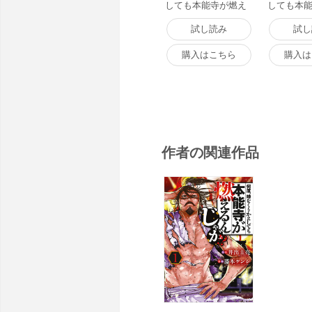
しても本能寺が燃え
しても本
るんじゃが!? (1) 電子
るんじゃが!?
書籍版
書籍版
試し読み
試し
購入はこちら
購入は
作者の関連作品