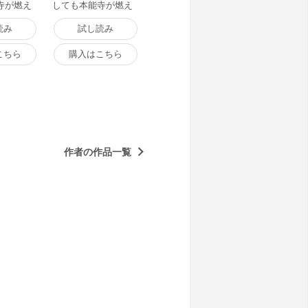
寺が燃え
しても本能寺が燃え
 (5) 電子
るんじゃが!? (6) 電子
書籍版
読み
試し読み
こちら
購入はこちら
作者の作品一覧