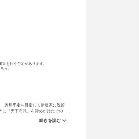
の施策を行う予定があります。
こちら
。
! 奥州平定を目指して伊達家に逗留
怖に『天下布武』を諦めかけたその
に挟まれた信長の未来は、どっち