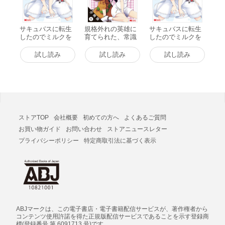
サキュバスに転生
規格外れの英雄に
サキュバスに転生
したのでミルクを
育てられた、常識
したのでミルクを
しぼります(コミッ
外れの魔法剣士(コ
しぼります(コミッ
ク) 分冊版 : 1 電子
ミック) 分冊版 : 1
ク) : 1 電子書籍版
試し読み
試し読み
試し読み
書籍版
電子書籍版
ストアTOP
会社概要
初めての方へ
よくあるご質問
お買い物ガイド
お問い合わせ
ストアニュースレター
プライバシーポリシー
特定商取引法に基づく表示
ABJマークは、この電子書店・電子書籍配信サービスが、著作権者から
コンテンツ使用許諾を得た正規版配信サービスであることを示す登録商
標(登録番号 第 6091713 号)です。