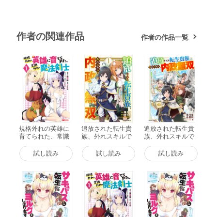
作者の関連作品
作者の作品一覧
規格外れの英雄に
追放された転生貴
追放された転生貴
育てられた、常識
族、外れスキルで
族、外れスキルで
外れの魔法剣士(コ
内政無双～気まま
内政無双～気まま
ミック) : 1 電子書
に領地運営するは
に領地運営するは
試し読み
試し読み
試し読み
籍版
ずが、スキル『ガ
ずが、スキル『ガ
チャ』のお陰で最
チャ』のお陰で最
強領地を作り上げ
強領地を作り上げ
てしまった～1巻
てしまった～【分
電子書籍版
冊版】1巻 電子書
籍版