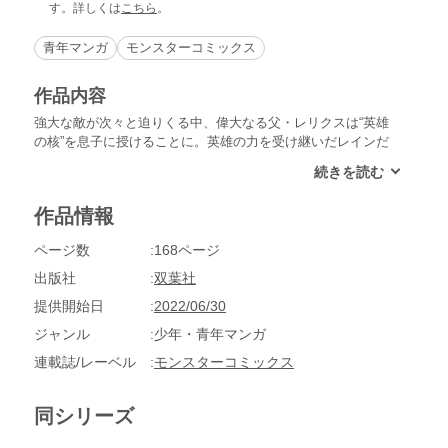
す。詳しくは
こちら
。
青年マンガ
モンスターコミックス
作品内容
強大な敵が次々と迫りくる中、偉大なる父・レリクスは“英雄
の核”を息子に授けることに。英雄の力を受け継いだレインだ
ったが、その前に立ちはだかるのは、最強の魔人・ジェイドだ
った・・・・・・。レインは仲間のため、世界の平和を守るた
め、そして愛するマリナを救うために戦う――。規格外れの異
作品情報
世界転生ファンタジー、感動のフィナーレ!!
ページ数
168ページ
出版社
双葉社
提供開始日
2022/06/30
ジャンル
少年・青年マンガ
連載誌/レーベル
モンスターコミックス
同シリーズ