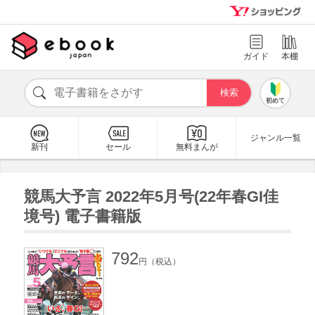
ガイド
本棚
初めて
ジャンル一覧
新刊
セール
無料まんが
競馬大予言 2022年5月号(22年春GI佳
境号) 電子書籍版
792
円（税込）