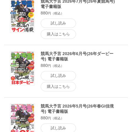
競馬大予言 2026年7月号(26年夏競馬号)
ルト春の重賞注目馬交流重賞データのツボGI＆重賞サイン＆デ
電子書籍版
ータDE大予言他
880
円（税込）
試し読み
購入はこちら
競馬大予言 2026年6月号(26年ダービー
号) 電子書籍版
880
円（税込）
試し読み
購入はこちら
競馬大予言 2026年5月号(26年春GI佳境
号) 電子書籍版
880
円（税込）
試し読み