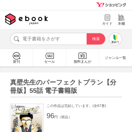
ガイド
本棚
初めて
ジャンル一覧
新刊
セール
無料まんが
真壁先生のパーフェクトプラン【分
冊版】55話 電子書籍版
この作品は完結しています。(全67巻)
96
円（税込）