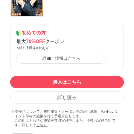
初めての方
最大
70%OFF
クーポン
※値引上限等条件あり
詳細・獲得はこちら
購入はこちら
試し読み
本作品について、無料施策・クーポン等の割引施策・PayPayポ
イント付与の施策を行う予定があります。
この他にもお得な施策を常時実施中、また、今後も実施予定で
す。詳しくは
こちら
。