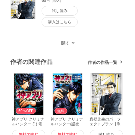
69
円（税込）
試し読み
購入はこちら
作者の関連作品
作者の作品一覧
無料
50％OFF
無料
神アプリ クリミナ
神アプリ クリミナ
真壁先生のパーフ
ルハンター (1) 電
ルハンター(話売
ェクトプラン【単
子書籍版
り) #1 電子書籍版
行本版】1 電子書
籍版
無料で読む
無料で読む
試し読み