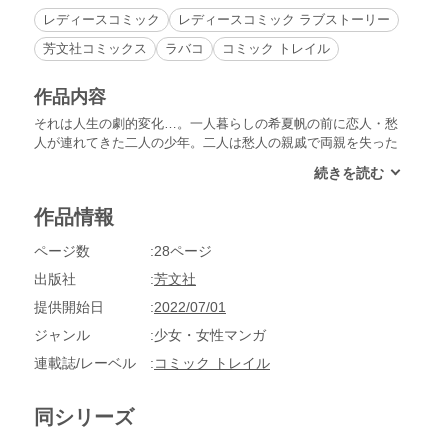
レディースコミック
レディースコミック ラブストーリー
芳文社コミックス
ラバコ
コミック トレイル
作品内容
それは人生の劇的変化…。一人暮らしの希夏帆の前に恋人・愁
人が連れてきた二人の少年。二人は愁人の親戚で両親を失った
ばかりの兄弟だという。希夏帆の家で生真面目な中学2年生の
冬真、天真爛漫な5歳の春陽、そして愁人の4人は同居生活をす
ることに。戸惑う日々の中、彼らの新たな関係が始まる――。
作品情報
※本電子書籍は「の、ような。」５巻に収録されたものです。
ページ数
28ページ
出版社
芳文社
提供開始日
2022/07/01
ジャンル
少女・女性マンガ
連載誌/レーベル
コミック トレイル
同シリーズ