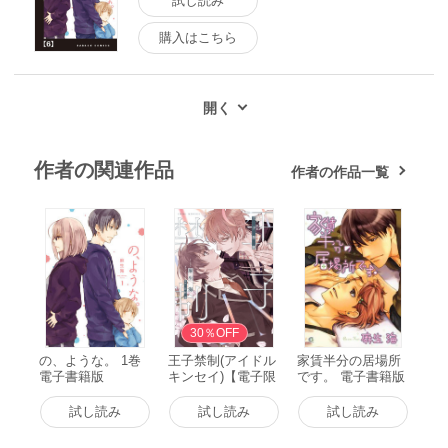
試し読み
購入はこちら
作者の関連作品
作者の作品一覧
30％OFF
の、ような。 1巻
王子禁制(アイドル
家賃半分の居場所
電子書籍版
キンセイ)【電子限
です。 電子書籍版
定おまけ付き】 電
子書籍版
試し読み
試し読み
試し読み