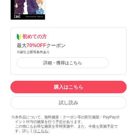
初めての方
最大
70%OFF
クーポン
※値引上限等条件あり
詳細・獲得はこちら
購入はこちら
試し読み
本作品について、無料施策・クーポン等の割引施策・PayPayポ
イント付与の施策を行う予定があります。
この他にもお得な施策を常時実施中、また、今後も実施予定で
す。詳しくは
こちら
。