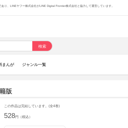
あり、LINEヤフー株式会社がLINE Digital Frontier株式会社と協力して運営しています。
料まんが
ジャンル一覧
書籍版
この作品は完結しています。(全4巻)
528
円（税込）