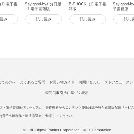
(1) 電子書
Say,good-bye 分冊版
B-SHOCK! (1) 電子書
Say,good-by
: 1 電子書籍版
籍版
子書籍版
読み
試し読み
試し読み
試し
めての方へ
よくあるご質問
お買い物ガイド
お問い合わせ
ストアニュースレ
特定商取引法に基づく表示
書店・電子書籍配信サービスが、著作権者からコンテンツ使用許諾を得た正規版配信サービスであ
たは[電子出版制作・流通協議会]で検索してください。
© LINE Digital Frontier Corporation © LY Corporation