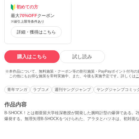
初めての方
最大
70%OFF
クーポン
※値引上限等条件あり
詳細・獲得はこちら
購入はこちら
試し読み
本作品について、無料施策・クーポン等の割引施策・PayPayポイント付与
この他にもお得な施策を常時実施中、また、今後も実施予定です。詳しくは
青年マンガ
ラブコメ
週刊ヤングジャンプ
ヤングジャンプコミックス
作品内容
B-SHOCK！とは都亜留大学桂深教授が開発した腕時計型の爆弾である。
爆発する。無理矢理B-SHOCKをつけられた、アラタとハツネは、初対面
り、当然のように桂深教授のゼミに進級させられた!!