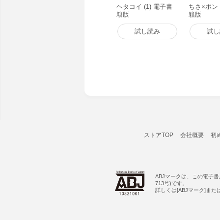
ヘタコイ (1) 電子書
ちさ×ポン 
籍版
籍版
試し読み
試し
ストアTOP
会社概要
初
ABJマークは、この電子
713号)です。
詳しくは[ABJマーク]ま