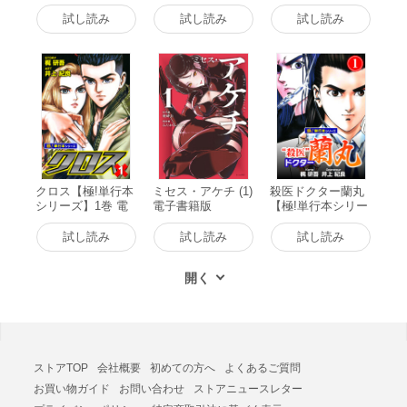
(1) 電子書籍版
版
試し読み
試し読み
試し読み
クロス【極!単行本
ミセス・アケチ (1)
殺医ドクター蘭丸
シリーズ】1巻 電
電子書籍版
【極!単行本シリー
子書籍版
ズ】1巻 電子書籍
版
試し読み
試し読み
試し読み
ストアTOP
会社概要
初めての方へ
よくあるご質問
お買い物ガイド
お問い合わせ
ストアニュースレター