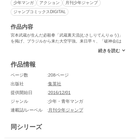
少年マンガ
アクション
月刊少年ジャンプ
ジャンプコミックスDIGITAL
作品内容
宮本武蔵が生んだ必殺拳「武蔵裏天流(むさしりてんりゅう)」
を掲げ、ブラジルから来た大空宇強。来日早々、「破神会(は
じんかい)」空手を破った巨漢リックを倒して一躍注目の的に!!
世界最強を証明せんと宇強は破神会本部に乗り込むが!?
作品情報
ページ数
208ページ
出版社
集英社
提供開始日
2016/12/01
ジャンル
少年・青年マンガ
連載誌/レーベル
月刊少年ジャンプ
同シリーズ