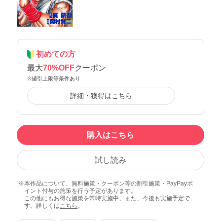
初めての方
最大
70%OFF
クーポン
※値引上限等条件あり
詳細・獲得はこちら
購入はこちら
試し読み
本作品について、無料施策・クーポン等の割引施策・PayPayポ
イント付与の施策を行う予定があります。
この他にもお得な施策を常時実施中、また、今後も実施予定で
す。詳しくは
こちら
。