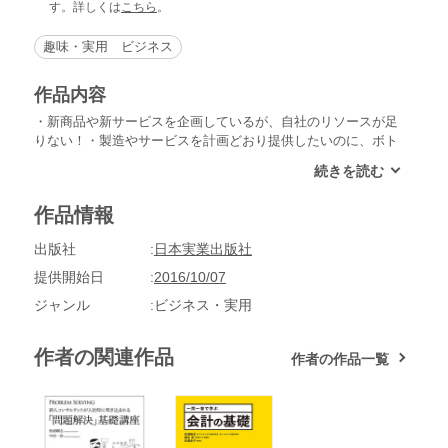
す。詳しくは
こちら
。
趣味・実用 ビジネス
作品内容
・新商品や新サービスを企画しているが、自社のリソースが足
りない！・製造やサービスを計画どおり提供したいのに、ボト
ルネックがある！・業務プロセスを改善したいが、周囲の協力
が得られない！仕事では、解決しなければならない問題が山積
みです。どんな職場・職種でも、プロフェッショナルとして仕
作品情報
事をする以上、「問題を解決する」ことは、常に大切な任務と
なります。そこで、現在、独立コンサルタントとして活躍する
出版社
日本実業出版社
著者が、新人時代に、海外有名大学のMBAホルダーや、一流
の経営コンサルタントの先輩・上司から叩き込まれた問題解決
提供開始日
2016/10/07
の手法を、豊富な図解とともに、やさしく解説するのが本書で
ジャンル
ビジネス・実用
す！仕事上で発生する問題は、一つひとつすべてが異なり、同
じ問題が同じ状況で発生することは二度とないかもしれませ
ん。しかし、問題解決にはある程度決まった手順、つまり「プ
作者の関連作品
作者の作品一覧
ロセス」があり、ここに気をつけると、ぐんと解決への近道に
なるという勘所、つまり「ポイント」があります。本書では、
この「プロセス」と「ポイント」に重点をおいて解説していま
す。また、各項目に図解が入っているため理解しやすく、最後
まで誰でも読み切ることができます。新人コンサルタントだけ