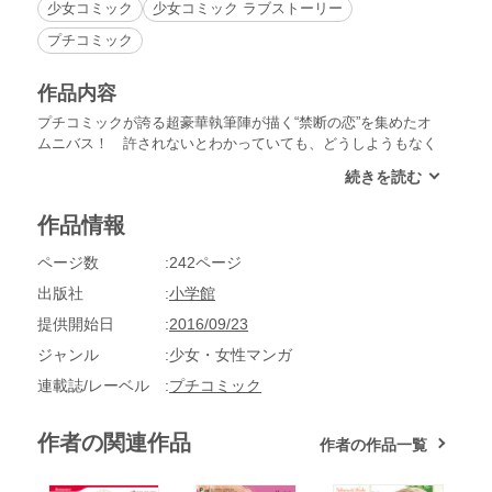
少女コミック
少女コミック ラブストーリー
プチコミック
作品内容
プチコミックが誇る超豪華執筆陣が描く“禁断の恋”を集めたオ
ムニバス！ 許されないとわかっていても、どうしようもなく
堕ちてしまう恋。時に痛くて、それでも愛しい、オトナの純愛
に溺れてみませんか？ 【Dear…SIDE：M】北川みゆき仕事
もオシャレも、不倫している自分にさえも酔っていた瑞穂は、
作品情報
一途に片想いしている陸と出会い… 【嘘、ときどき微熱番外
編】北川みゆき＜単行本未収録＞心理カウンセラー・涼子の恋
ページ数
242ページ
人は元・義弟!? 大人気シリーズの番外編ショート！ 【その
嘘つきな指先で】円城寺マキ教え子だった少年が数年後、教師
出版社
小学館
として芹子の前に現れた。再会した２人は、ついにカラダの関
提供開始日
2016/09/23
係に―。【PIGEON BLOOD】大海とむ×吉原由起＜単行本未
収録＞時は昭和19年。死の恐怖と隣り合わせの時代―女中・美
ジャンル
少女・女性マンガ
弥とお屋敷の若旦那の密やかな談義とは!? 【誘惑バニー】川
連載誌/レーベル
プチコミック
瀬あや＜単行本未収録＞彼が好きなのは私の親友。その親友が
結婚したことで、傷心の彼につけ込もうと決意した秋乃は…
【取り扱いには注意してください】湯町深「俺達も同じことし
作者の関連作品
作者の作品一覧
てみます？」彼氏の浮気を目撃してしまった麻有にイケメンの
後輩から提案が!? 【桜闇】吉原由起若き子爵夫人・桜子と、