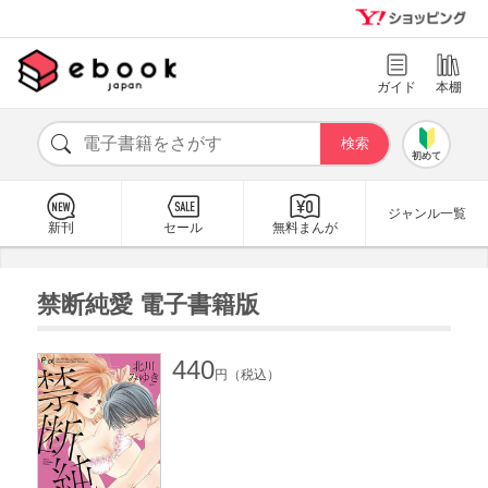
ガイド
本棚
初めて
ジャンル一覧
新刊
セール
無料まんが
禁断純愛 電子書籍版
440
円（税込）