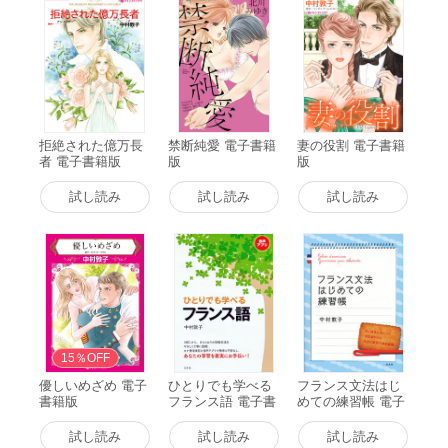
彼女を慕う使用人の男。桜子の心に潜む闇を垣間見てしまった
男は―!?
拒絶された億万長
禁断純愛 電子書籍
妻の役割 電子書籍
者 電子書籍版
版
版
試し読み
試し読み
試し読み
15％OFF
優しいめざめ 電子
ひとりでも学べる
フランス文法はじ
書籍版
フランス語 電子書
めての練習帳 電子
籍版
書籍版
試し読み
試し読み
試し読み