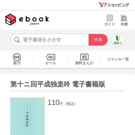
ガイド
本棚
初めて
ジャンル一覧
新刊
セール
無料まんが
第十ニ回平成独楽吟 電子書籍版
110
円（税込）