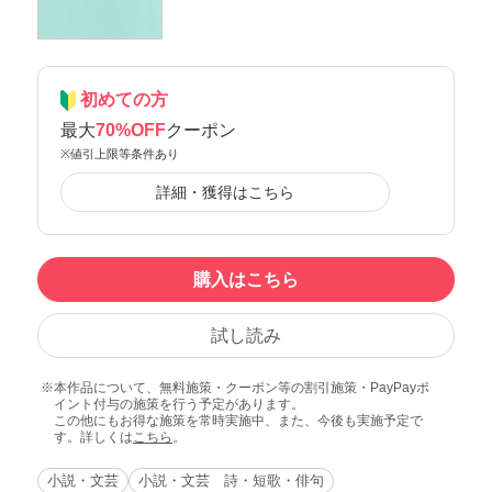
初めての方
最大
70%OFF
クーポン
※値引上限等条件あり
詳細・獲得はこちら
購入はこちら
試し読み
本作品について、無料施策・クーポン等の割引施策・PayPayポ
イント付与の施策を行う予定があります。
この他にもお得な施策を常時実施中、また、今後も実施予定で
す。詳しくは
こちら
。
小説・文芸
小説・文芸 詩・短歌・俳句