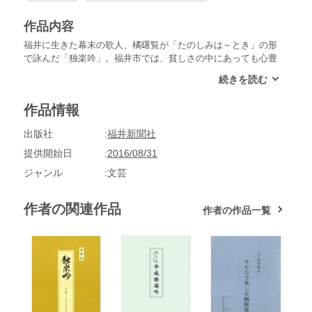
作品内容
福井に生きた幕末の歌人、橘曙覧が「たのしみは～とき」の形
で詠んだ「独楽吟」。福井市では、貧しさの中にあっても心豊
かに生きていた郷土の歌人、橘曙覧の世界に学び、生活の中で
感じた身近な楽しみを詠んだ歌を「平成独楽吟」として募集し
ています。また、「万葉集や実朝以来の歌人」と正岡子規に絶
作品情報
賛された曙覧にちなみ、一般短歌もあわせて募集しています。
この作品集は、平成１８年度（第１２回）の入賞作品と、審
出版社
福井新聞社
査員長による評を掲載。入賞者の日常に訪れた「たのしみ」に
ついて触れることができる内容となっています。 曙覧の「独
提供開始日
2016/08/31
楽吟」に註・歌意・解説を付けた解説本『全訳註 独楽吟』や
ジャンル
文芸
過去の平成独楽吟も配信中です。【※本作品はブラウザビュー
アで閲覧すると表組みのレイアウトが崩れて表示されることが
あります。予めご了承下さい。】
作者の関連作品
作者の作品一覧