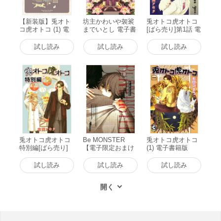
【新装版】兎オト
坊主かわいや袈裟
兎オトコ虎オトコ
コ虎オトコ (1) 電
までいとし 電子書
[ばら売り]第1話 電
子書籍版
籍版
子書籍版
試し読み
試し読み
試し読み
兎オトコ虎オトコ
Be MONSTER
兎オトコ虎オトコ
特別編[ばら売り]
【電子限定おまけ
(1) 電子書籍版
電子書籍版
マンガ4P付】 電子
書籍版
試し読み
試し読み
試し読み