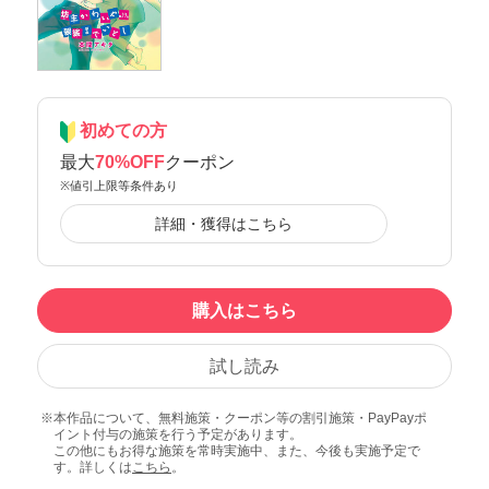
初めての方
最大
70%OFF
クーポン
※値引上限等条件あり
詳細・獲得はこちら
購入はこちら
試し読み
本作品について、無料施策・クーポン等の割引施策・PayPayポ
イント付与の施策を行う予定があります。
この他にもお得な施策を常時実施中、また、今後も実施予定で
す。詳しくは
こちら
。