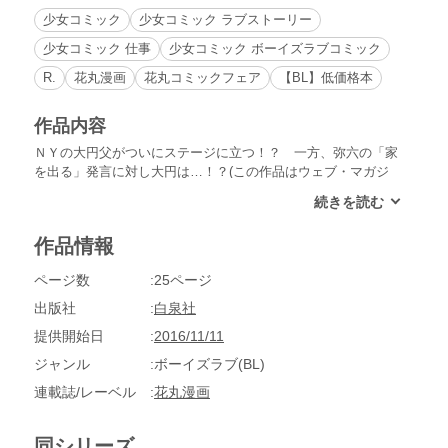
少女コミック
少女コミック ラブストーリー
少女コミック 仕事
少女コミック ボーイズラブコミック
R.
花丸漫画
花丸コミックフェア
【BL】低価格本
作品内容
ＮＹの大円父がついにステージに立つ！？ 一方、弥六の「家
を出る」発言に対し大円は…！？(この作品はウェブ・マガジ
ン：花丸漫画 Vol.13に収録されています。重複購入にご注意く
ださい。)
作品情報
ページ数
25ページ
出版社
白泉社
提供開始日
2016/11/11
ジャンル
ボーイズラブ(BL)
連載誌/レーベル
花丸漫画
同シリーズ