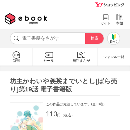
ガイド
本棚
初めて
ジャンル一覧
新刊
セール
無料まんが
坊主かわいや袈裟までいとし[ばら売
り]第19話 電子書籍版
この作品は完結しています。(全18巻)
110
円（税込）