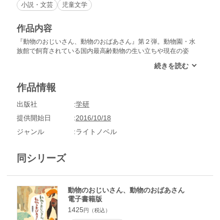
小説・文芸
児童文学
作品内容
『動物のおじいさん、動物のおばあさん』第２弾。動物園・水
族館で飼育されている国内最高齢動物の生い立ちや現在の姿
を、飼育係さんの語りで紹介します。今回紹介するのはライオ
ン、イルカ、キリン、チンパンジー、ウォンバット、ラッコ、
アザラシの７頭です
作品情報
出版社
学研
提供開始日
2016/10/18
ジャンル
ライトノベル
同シリーズ
動物のおじいさん、動物のおばあさん
電子書籍版
1425
円（税込）