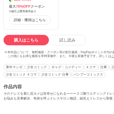
最大
70%OFF
クーポン
※値引上限等条件あり
詳細・獲得はこちら
購入はこちら
試し読み
本作品について、無料施策・クーポン等の割引施策・PayPayポイント付与
この他にもお得な施策を常時実施中、また、今後も実施予定です。詳しくは
青年マンガ
少女コミック
ギャグ・コメディー
４コマ
仕事
少女コミック ４コマ
少女コミック 仕事
バンブーコミックス
作品内容
そのドレスを着た花ヨメは皆幸せになれるーーースゴ腕ウエディングドレ
お悩みも見事解決、奇跡を呼ぶドレスサロン物語。細見えドレスから聖夜ド
カラーページ全収録！！！★単行本カバー下画像収録★