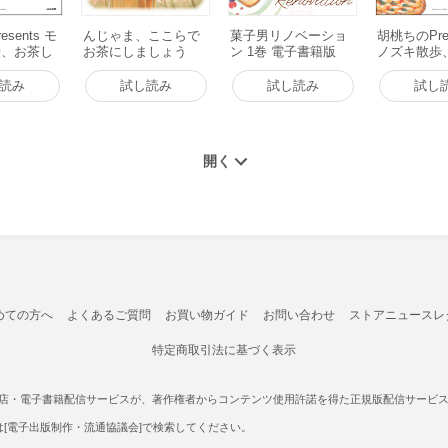
sents モ
んじゃま、ここらで
菓子男リノベーショ
胡桃ちのPres
歩、お茶し
お茶にしましょう
ン 1巻 電子書籍版
ノズキ散歩
電子書籍版
か。 電子書籍版
てぶらり 
読み
試し読み
試し読み
試し
めての方へ
よくあるご質問
お買い物ガイド
お問い合わせ
ストアニュースレ
特定商取引法に基づく表示
書店・電子書籍配信サービスが、著作権者からコンテンツ使用許諾を得た正規版配信サービスであ
たは[電子出版制作・流通協議会]で検索してください。