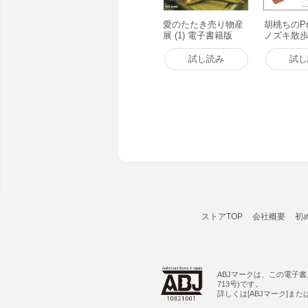
愛のたたき売り物産
胡桃ちのPre
展 (1) 電子書籍版
ノズキ散
てゆるり 
試し読み
試し
ストアTOP
会社概要
初
ABJマークは、この電子
713号)です。
詳しくは[ABJマーク]ま