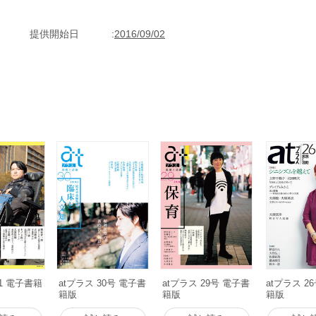
る革命(第13回) 新しい〈地元〉review of the previous issue 堀
0号に書いた/語った人たち編集後記
提供開始日
2016/09/02
31 電子書籍
atプラス 30号 電子書
atプラス 29号 電子書
atプラス 2
籍版
籍版
籍版