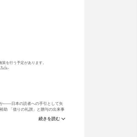
の施策を行う予定があります。
こちら
。
何か――日本の読者への手引として矢
裕助 「借りの礼讃」と贈与の出来事
周防正行 法制審議会レポート〈人
定」運動の可能性と限界――代表制の
3回 慈善組織協会とセツルメント運
会の渦を起こしていく大澤真幸 可能な