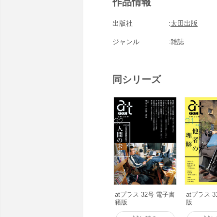
作品情報
出版社
太田出版
ジャンル
雑誌
同シリーズ
atプラス 32号 電子書
atプラス 
籍版
版