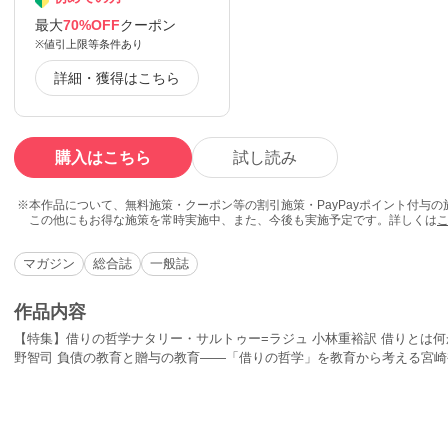
最大
70%OFF
クーポン
※値引上限等条件あり
詳細・獲得はこちら
購入はこちら
試し読み
本作品について、無料施策・クーポン等の割引施策・PayPayポイント付与
この他にもお得な施策を常時実施中、また、今後も実施予定です。詳しくは
マガジン
総合誌
一般誌
作品内容
【特集】借りの哲学ナタリー・サルトゥー=ラジュ 小林重裕訳 借りとは
野智司 負債の教育と贈与の教育――「借りの哲学」を教育から考える宮崎
――ナタリー・サルトゥー=ラジュ『借りの哲学』から考える【特別寄稿】
質司法編〉 それでもボクは会議で闘う丸川哲史 台湾「反サービス貿易協
危機、あるいは阿Qの連帯【連載】山崎亮 コミュニティデザインの源流 第
動若新雄純 我は如何にして活動家となりしか 第11回 創発の現場から社