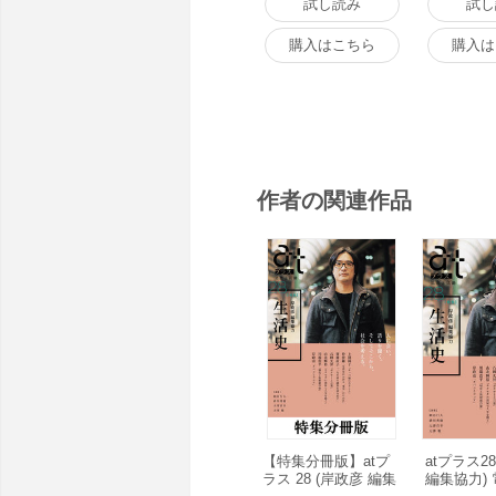
試し読み
試し
購入はこちら
購入は
作者の関連作品
【特集分冊版】atプ
atプラス2
ラス 28 (岸政彦 編集
編集協力)