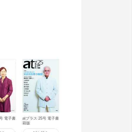
川惠子 秘密への肌感覚鈴木一誌『atプラス』2
6号 電子書
atプラス 25号 電子書
籍版