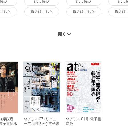
読み
試し読み
試し読み
試し
こちら
購入はこちら
購入はこちら
購入は
8 (岸政彦
atプラス 27 (リニュ
atプラス 01号 電子書
 電子書籍版
ーアル特大号) 電子書
籍版