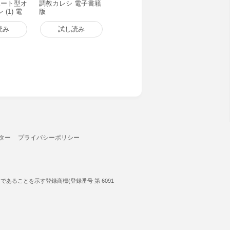
 ハート型オ
調教カレシ 電子書籍
(1) 電
版
読み
試し読み
ター
プライバシーポリシー
ることを示す登録商標(登録番号 第 6091