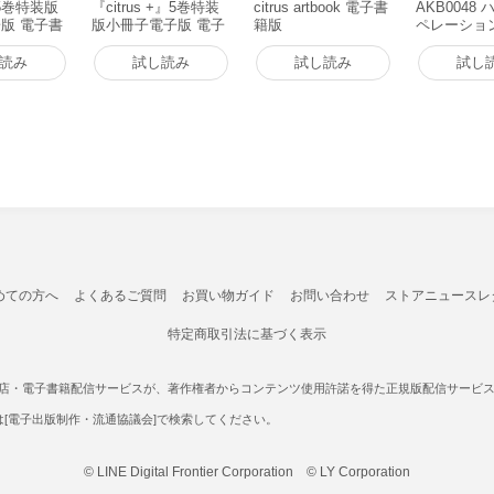
』5巻特装版
『citrus +』5巻特装
citrus artbook 電子書
AKB0048
版 電子書
版小冊子電子版 電子
籍版
ペレーション 
書籍版
子書籍版
読み
試し読み
試し読み
試し
めての方へ
よくあるご質問
お買い物ガイド
お問い合わせ
ストアニュースレ
特定商取引法に基づく表示
書店・電子書籍配信サービスが、著作権者からコンテンツ使用許諾を得た正規版配信サービスであ
たは[電子出版制作・流通協議会]で検索してください。
© LINE Digital Frontier Corporation © LY Corporation