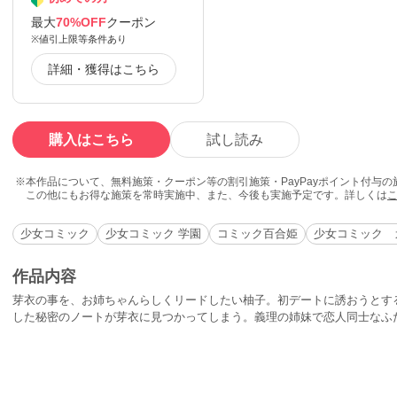
最大
70%OFF
クーポン
※値引上限等条件あり
詳細・獲得はこちら
購入はこちら
試し読み
本作品について、無料施策・クーポン等の割引施策・PayPayポイント付与
この他にもお得な施策を常時実施中、また、今後も実施予定です。詳しくは
少女コミック
少女コミック 学園
コミック百合姫
少女コミック 
作品内容
芽衣の事を、お姉ちゃんらしくリードしたい柚子。初デートに誘おうとす
した秘密のノートが芽衣に見つかってしまう。義理の姉妹で恋人同士なふた