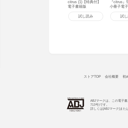
citrus (1)【特典付】
『citrus
電子書籍版
小冊子電子
籍版
試し読み
試し
ストアTOP
会社概要
初
ABJマークは、この電子
713号)です。
詳しくは[ABJマーク]ま