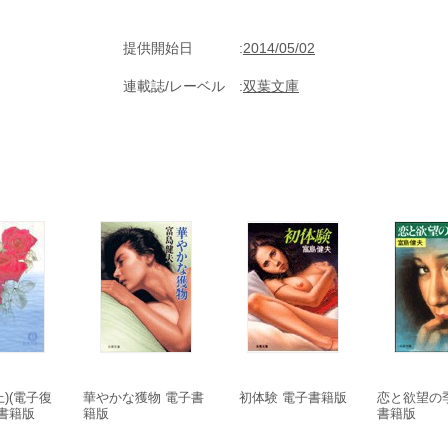
提供開始日
2014/05/02
連載誌/レーベル
双葉文庫
)(電子復
華やかな獲物 電子書
初体験 電子書籍版
恋と欲望の
子書籍版
籍版
書籍版