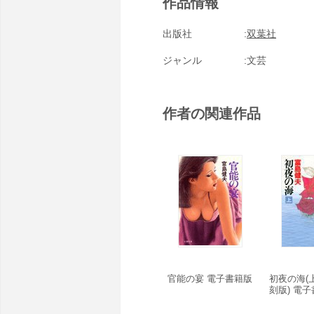
作品情報
出版社
双葉社
ジャンル
文芸
作者の関連作品
官能の宴 電子書籍版
初夜の海(上
刻版) 電