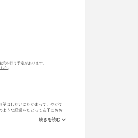
の施策を行う予定があります。
こちら
。
欲望はしだいにたかまって、やがて
のような経過をたどって友子におお
に欲望は燃えている。けれどもその
しろしだいに精神的な面が色濃くに