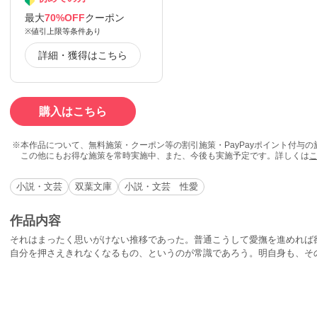
最大
70%OFF
クーポン
※値引上限等条件あり
詳細・獲得はこちら
購入はこちら
本作品について、無料施策・クーポン等の割引施策・PayPayポイント付与
この他にもお得な施策を常時実施中、また、今後も実施予定です。詳しくは
小説・文芸
双葉文庫
小説・文芸 性愛
作品内容
それはまったく思いがけない推移であった。普通こうして愛撫を進めれば
自分を押さえきれなくなるもの、というのが常識であろう。明自身も、そ
いかぶさっていくであろう自分を予想していた。ちがうのである。たしか
欲望の炎は同じ高さを保っている明全体をおおいつくすまでに至らず、む
じみ出て来ているのである。