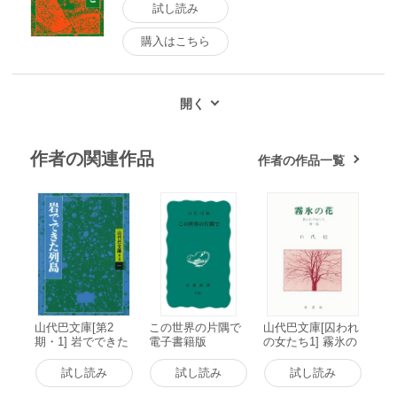
試し読み
購入はこちら
作者の関連作品
作者の作品一覧
山代巴文庫[第2
この世界の片隅で
山代巴文庫[囚われ
期・1] 岩でできた
電子書籍版
の女たち1] 霧氷の
列島 電子書籍版
花 電子書籍版
試し読み
試し読み
試し読み