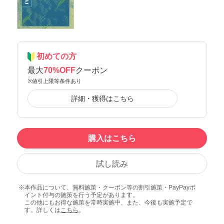
初めての方
最大
70%OFF
クーポン
※値引上限等条件あり
詳細・獲得はこちら
購入はこちら
試し読み
本作品について、無料施策・クーポン等の割引施策・PayPayポ
イント付与の施策を行う予定があります。
この他にもお得な施策を常時実施中、また、今後も実施予定で
す。詳しくは
こちら
。