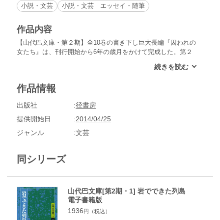
小説・文芸
小説・文芸 エッセイ・随筆
作品内容
【山代巴文庫・第２期】全10巻の書き下し巨大長編『囚われの
女たち』は、刊行開始から6年の歳月をかけて完成した。第２
期「山代巴文庫」は、山代さんのこれまでの全作品を精選し
て、その思想・文学の全貌を展望する。人間という存在に最も
深い所から精緻な考察を怠らず、その認識の上に立つ人間解放
作品情報
への模索と提言は痛切なまでに貴重である。牧原憲夫氏の全巻
解説も力作。
出版社
径書房
提供開始日
2014/04/25
ジャンル
文芸
同シリーズ
山代巴文庫[第2期・1] 岩でできた列島
電子書籍版
1936
円（税込）