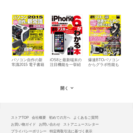
ーダー×アプリ×コ
ンテンツ最前線 電
子書籍版
パソコン自作の新
iOS8と最新端末の
爆速BTOパソコン
常識2015 電子書籍
注目機能を一挙紹
からグラボ性能も
版
介! iPhone6/6 Plus
わかった! 快適ゲ
がわかる本 電子書
ームPCが自作でき
籍版
る本 電子書籍版
ストアTOP
会社概要
初めての方へ
よくあるご質問
お買い物ガイド
お問い合わせ
ストアニュースレター
プライバシーポリシー
特定商取引法に基づく表示