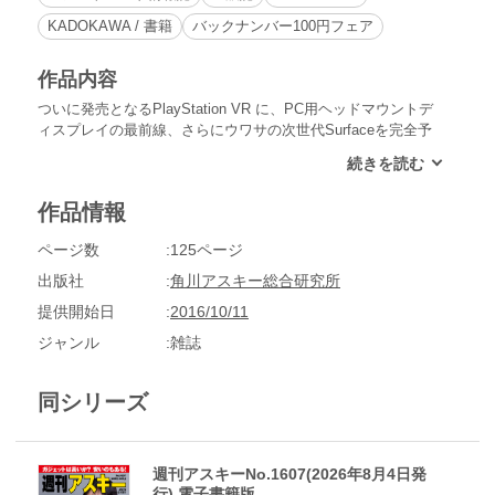
KADOKAWA / 書籍
バックナンバー100円フェア
作品内容
ついに発売となるPlayStation VR に、PC用ヘッドマウントデ
ィスプレイの最前線、さらにウワサの次世代Surfaceを完全予
想、そして期待のGTX1060搭載のゲーミングノートにデスク
トップPC、そしてスタバ・ドトール・コンビニのコーヒー飲
み比べまで!!
作品情報
ページ数
125ページ
出版社
角川アスキー総合研究所
提供開始日
2016/10/11
ジャンル
雑誌
同シリーズ
週刊アスキーNo.1607(2026年8月4日発
行) 電子書籍版