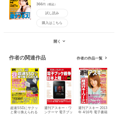
366
円（税込）
試し読み
購入はこちら
作者の関連作品
作者の作品一覧
超速SSDにサクッ
週刊アスキー・ワ
週刊アスキー 2013
と乗り換えられる
ンテーマ 電子ブッ
年 4/16号 電子書籍
本 電子書籍版
ク戦争日本上陸 リ
版