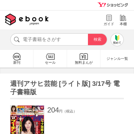
ガイド
本棚
初めて
ジャンル一覧
新刊
セール
無料まんが
週刊アサヒ芸能 [ライト版] 3/17号 電
子書籍版
204
円（税込）