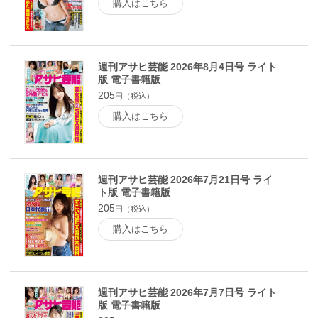
「たけし金言集」●日本を揺るがした真相初公開 プロレス界
購入はこちら
「戦慄の事件簿」裏取材メモ●～昭和を彩った&#20448;たち～
極私的ヤクザ伝●～葬られたダークサイド～プロ野球秘聞裏面
史●外務省のラスプーチン 佐藤優 ニッポン有事！●笑福亭
鶴光のチン談マン談●今井舞のスーパー辛ＴＶ時評 今週のど
週刊アサヒ芸能 2026年8月4日号 ライト
くダネ！●世界の福本豊 プロ野球足攻爆談！●アタマと政治
版 電子書籍版
は使いよう 巷の陳情 突撃調査隊●一攫千金！ 悠々ギャンブル
205
道～競馬・ボートレース・競輪～●旬のテレビ美女を裸解剖
円（税込）
お天気お姉さんが「めざまし」メインキャスター大抜擢 阿部
購入はこちら
華也子「朝の着エロ女王」に君臨する●経済規模はニャンと東
京マラソンの73倍！「ネコノミクス」２兆円がコロナ危機を救
う「スター猫」が現れ「袋とじセクシーショット」まで…●
「27年間カレシなし」公開告白 テレ朝林美桜「処女争奪戦」
が始まった 大本命はギャル男芸人で、ダンボール男、女優の
週刊アサヒ芸能 2026年7月21日号 ライ
兄も群がって…●ズバリＳＥＸ解説 性交痛治療の権威 女医が
ト版 電子書籍版
指南する「濡れる女性器攻略」の極意「５ミリ振動」でイカせ
205
円（税込）
るＧスポット刺激技 会陰からの順向性ビラビラ愛撫で…●独
購入はこちら
走ドキュメント第238弾 山口組「４派乱立」 ウクライナ大
統領にも負けない「戦時宰相」六代目山口組司組長「同胞よ、
立ち上がれ！」の真意
週刊アサヒ芸能 2026年7月7日号 ライト
版 電子書籍版