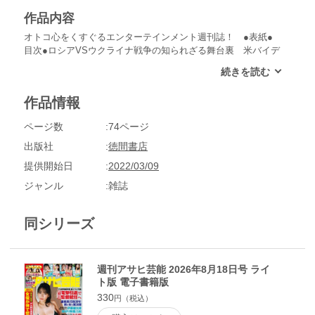
作品内容
オトコ心をくすぐるエンターテインメント週刊誌！ ●表紙●
目次●ロシアVSウクライナ戦争の知られざる舞台裏 米バイデ
ン大統領の「排除指令」が飛んだ 狙撃 毒殺 斬首 変死工作
「プーチンを暗殺せよ！」特命部隊を闇配備●若手「成長株」
よりベテラン「バリュー株」に人気が殺到 熟女優四季報
作品情報
〈春〉で判明した「お宝セクシー株」15 石原さとみ エッ！
ＮＨＫで妊婦巨乳が… 米倉涼子 脱「ドクターＸ」のハイレ
ページ数
74ページ
グ戦略 鈴木京香「変則体位トレ」で五十路エロス爆発●百発
百中タロット占いで丸裸 女性器プロファイル「ＣＭトップ
出版社
徳間書店
３」美女のＳＥＸ「過去・現在・未来」 本田翼「週９」絶倫
提供開始日
2022/03/09
は「複数プレイ凌辱」願望あり 広瀬すず「視姦」「スワップ
強要」から純愛への移行は来年 橋本環奈 行列ができる「ワ
ジャンル
雑誌
ンナイト」の果てに手マンのトリコに●元ＫＡＴ－ＴＵＮ田中
聖「完落ち」で浮上した激ヤバ交遊録 シャブ芸能人「柏ルー
同シリーズ
ト」の新証言●井筒監督の毒舌ストレート時評 アホか、お前
ら！●猛毒ニュース 浅草キッドの週刊アサヒ芸能人●天才テ
リー伊藤対談「オフレコ厳禁」 ゲスト アグネス・チャン●ピ
カレスク人生指南 村西とおる 全裸で出直せ！●真説！日本
週刊アサヒ芸能 2026年8月18日号 ライ
史傑物伝 ●「それがどうした！弘兼憲史のラクラク処世訓」
ト版 電子書籍版
●二宮清純スポーツ名勝負 運命の岐路●男の「マネー道場」●
330
円（税込）
映画/健康●気になるあの本この本●決して声に出して読めない