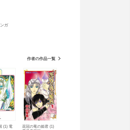
ンガ
作者の作品一覧
(1) 電
花冠の竜の姫君 (1)