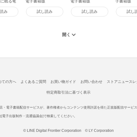
谷に眠る竜
電子書籍版
電子書籍版
子書籍版
電子書籍版
読み
試し読み
試し読み
試し
めての方へ
よくあるご質問
お買い物ガイド
お問い合わせ
ストアニュースレ
特定商取引法に基づく表示
書店・電子書籍配信サービスが、著作権者からコンテンツ使用許諾を得た正規版配信サービスであ
たは[電子出版制作・流通協議会]で検索してください。
© LINE Digital Frontier Corporation © LY Corporation