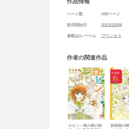
作品情報
ページ数
338ページ
提供開始日
2013/10/04
連載誌/レーベル
プリンセス
作者の関連作品
ロビン～風の都の師
妖精国の騎士