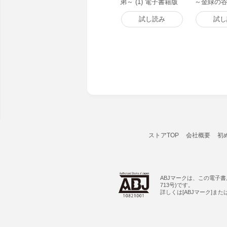
弟～ (1) 電子書籍版
～金緑の
～ (1) 
試し読み
試し
ストアTOP
会社概要
初
ABJマークは、この電子
713号)です。
詳しくは[ABJマーク]ま