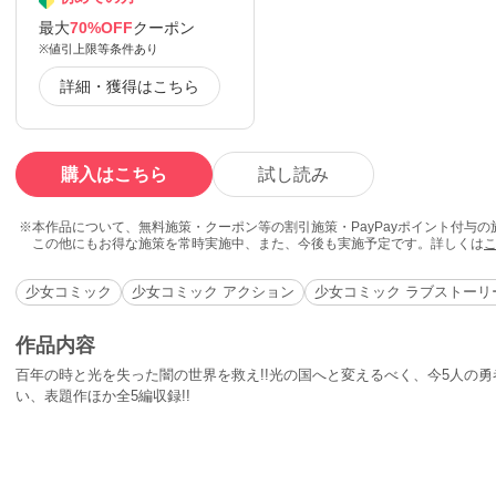
最大
70%OFF
クーポン
※値引上限等条件あり
詳細・獲得はこちら
購入はこちら
試し読み
本作品について、無料施策・クーポン等の割引施策・PayPayポイント付与
この他にもお得な施策を常時実施中、また、今後も実施予定です。詳しくは
少女コミック
少女コミック アクション
少女コミック ラブストーリ
作品内容
百年の時と光を失った闇の世界を救え!!光の国へと変えるべく、今5人の勇
い、表題作ほか全5編収録!!