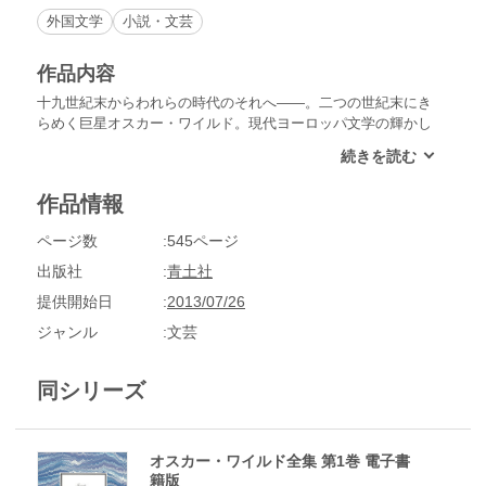
外国文学
小説・文芸
作品内容
十九世紀末からわれらの時代のそれへ――。二つの世紀末にき
らめく巨星オスカー・ワイルド。現代ヨーロッパ文学の輝かし
き原点ともいうべきワイルドの多彩な営為を集大成する！決定
版オスカー・ワイルド全集。※この商品は紙の書籍のページを
画像にした電子書籍です。文字だけを拡大することはできませ
作品情報
んので、予めご了承ください。試し読みファイルにより、ご購
入前にお手持ちの端末での表示をご確認ください。
ページ数
545ページ
出版社
青土社
提供開始日
2013/07/26
ジャンル
文芸
同シリーズ
オスカー・ワイルド全集 第1巻 電子書
籍版