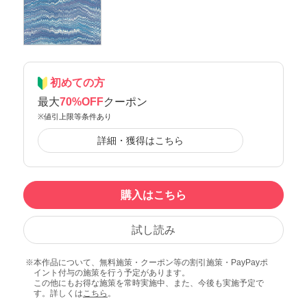
初めての方
最大
70%OFF
クーポン
※値引上限等条件あり
詳細・獲得はこちら
購入はこちら
試し読み
本作品について、無料施策・クーポン等の割引施策・PayPayポ
イント付与の施策を行う予定があります。
この他にもお得な施策を常時実施中、また、今後も実施予定で
す。詳しくは
こちら
。