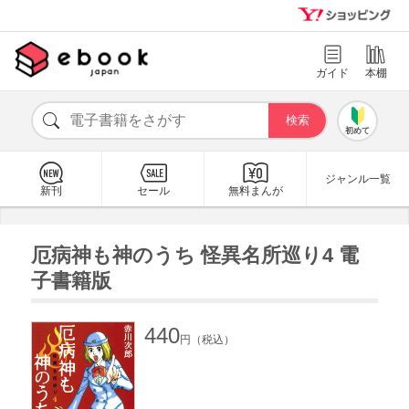
ガイド
本棚
初めて
ジャンル一覧
新刊
セール
無料まんが
厄病神も神のうち 怪異名所巡り4 電
子書籍版
440
円（税込）