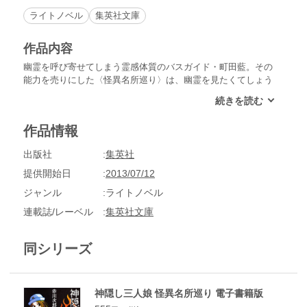
ライトノベル
集英社文庫
作品内容
幽霊を呼び寄せてしまう霊感体質のバスガイド・町田藍。その
能力を売りにした〈怪異名所巡り〉は、幽霊を見たくてしょう
がない変わり者のお客たちに大人気。今回も「私を探して」と
告げる少女の幽霊が現れるコンビニを訪れるツアーや、災難を
呼び寄せる女性をゲストに迎えた〈不幸の女神〉ツアーなど大
作品情報
充実のコースをご用意。全五篇を収録した、大好評“霊感バス
ガイド”シリーズ第４弾！
出版社
集英社
提供開始日
2013/07/12
ジャンル
ライトノベル
連載誌/レーベル
集英社文庫
同シリーズ
神隠し三人娘 怪異名所巡り 電子書籍版