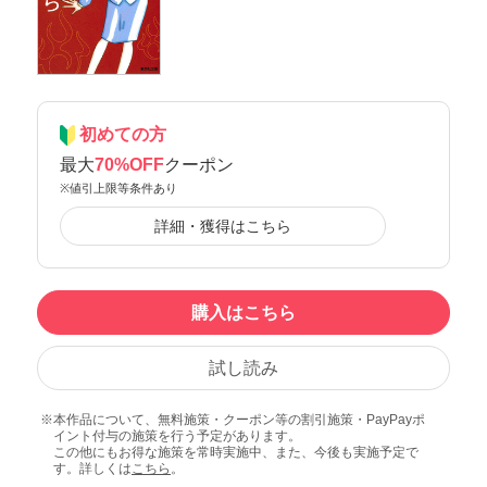
初めての方
最大
70%OFF
クーポン
※値引上限等条件あり
詳細・獲得はこちら
購入はこちら
試し読み
本作品について、無料施策・クーポン等の割引施策・PayPayポ
イント付与の施策を行う予定があります。
この他にもお得な施策を常時実施中、また、今後も実施予定で
す。詳しくは
こちら
。