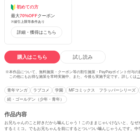
初めての方
最大
70%OFF
クーポン
※値引上限等条件あり
詳細・獲得はこちら
購入はこちら
試し読み
本作品について、無料施策・クーポン等の割引施策・PayPayポイント付与
この他にもお得な施策を常時実施中、また、今後も実施予定です。詳しくは
青年マンガ
ラブコメ
学園
MFコミックス フラッパーシリーズ
続・ゴールデン（少年・青年）
作品内容
お兄ちゃんのこと好きだから噛んじゃう！このままじゃいけないと、なぜ
するミミコ。でもお兄ちゃんを前にするとついつい噛んじゃうんです。中
（？）でお兄ちゃんは毎日満身創痍です。