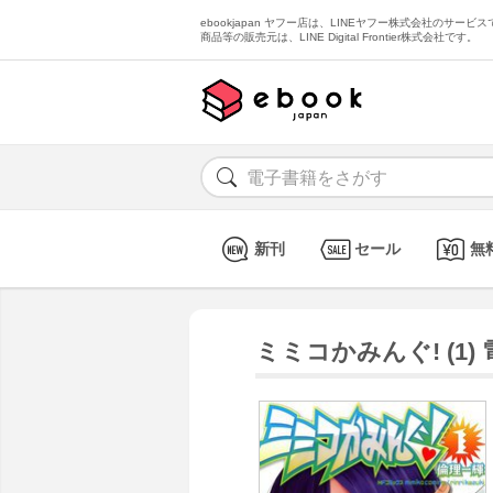
ebookjapan ヤフー店は、LINEヤフー株式会社のサービスで
商品等の販売元は、LINE Digital Frontier株式会社です。
新刊
セール
無
ミミコかみんぐ! (1)