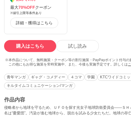
最大
70%OFF
クーポン
※値引上限等条件あり
詳細・獲得はこちら
購入はこちら
試し読み
本作品について、無料施策・クーポン等の割引施策・PayPayポイント付与
この他にもお得な施策を常時実施中、また、今後も実施予定です。詳しくは
青年マンガ
ギャグ・コメディー
４コマ
学園
KTCワイドコミ
キルタイムコミュニケーション/マンガ
作品内容
侵略者から地球を守るため、ＵＦＯを探す光女子地球防衛委員会――ＳＨ
名は“憂愛団”。汚染が進む地球から、脱出を試みる少女たちだ。地球の存
が、いつの間にやらただのＵＦＯ談義になったりして!?はたして、ＳＨＡＭ
Ｍは、地球を守ることができるのか？＜収録作品＞MISSION.82012年問題をk
ル・グレイの森／MISSION.10悪夢の試験前夜／MISSION.11ダークゾーン