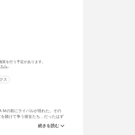
の施策を行う予定があります。
こちら
。
ックス
ＡＭの前にライバルが現れた。その
亡を賭けて争う彼女たち…だったはず
vs憂愛団の対決の行方は!?ＳＨＡ
nowイング？／MISSION.9リト
な彼女／MISSION.12宇宙ショーで