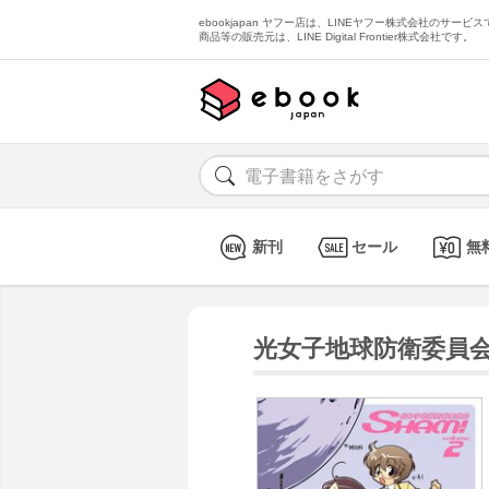
ebookjapan ヤフー店は、LINEヤフー株式会社のサービスで
商品等の販売元は、LINE Digital Frontier株式会社です。
新刊
セール
無
光女子地球防衛委員会SH