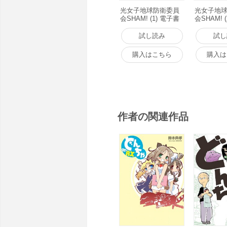
光女子地球防衛委員
光女子地
会SHAM! (1) 電子書
会SHAM! 
籍版
籍版
試し読み
試し
購入はこちら
購入は
作者の関連作品