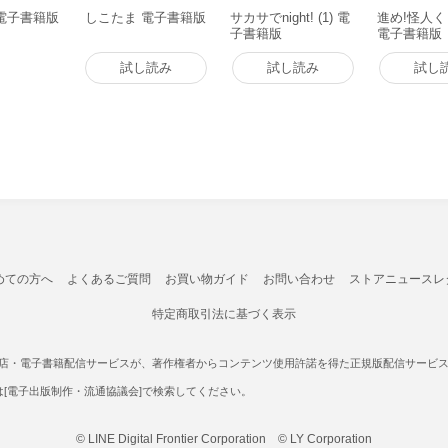
電子書籍版
しこたま 電子書籍版
サカサでnight! (1) 電
進め!怪人くら
子書籍版
電子書籍版
試し読み
試し読み
試し
めての方へ
よくあるご質問
お買い物ガイド
お問い合わせ
ストアニュースレ
特定商取引法に基づく表示
書店・電子書籍配信サービスが、著作権者からコンテンツ使用許諾を得た正規版配信サービスであ
たは[電子出版制作・流通協議会]で検索してください。
© LINE Digital Frontier Corporation © LY Corporation