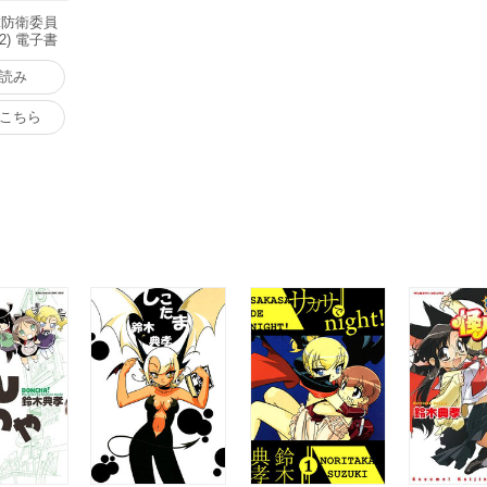
球防衛委員
(2) 電子書
読み
こちら