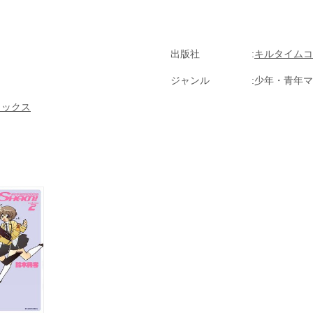
ごきげんよう／MISSION.13じゅらしっく・ハート／MISSION.14２人はハ
いつも心に星空を！
出版社
キルタイムコ
ジャンル
少年・青年マ
ミックス