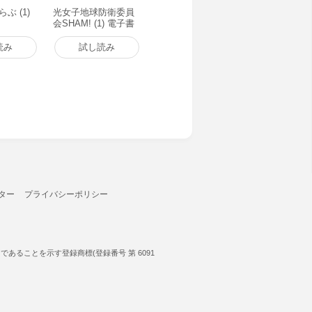
ぶ (1)
光女子地球防衛委員
会SHAM! (1) 電子書
籍版
読み
試し読み
ター
プライバシーポリシー
ることを示す登録商標(登録番号 第 6091