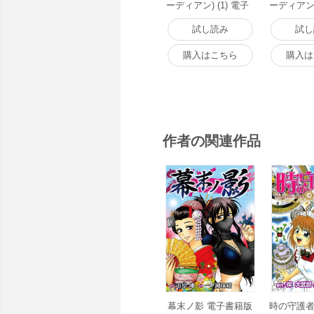
ーディアン) (1) 電子
ーディアン) 
書籍版
書籍版
試し読み
試し
購入はこちら
購入は
作者の関連作品
幕末ノ影 電子書籍版
時の守護者