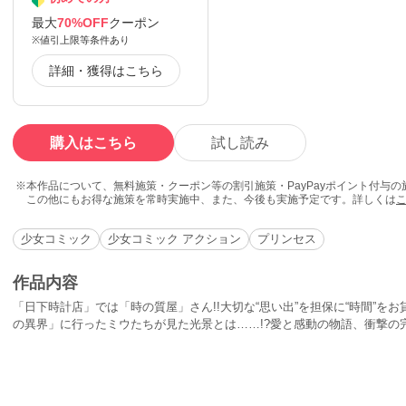
最大
70%OFF
クーポン
※値引上限等条件あり
詳細・獲得はこちら
購入はこちら
試し読み
本作品について、無料施策・クーポン等の割引施策・PayPayポイント付与
この他にもお得な施策を常時実施中、また、今後も実施予定です。詳しくは
少女コミック
少女コミック アクション
プリンセス
作品内容
「日下時計店」では「時の質屋」さん!!大切な“思い出”を担保に“時間”をお
の異界」に行ったミウたちが見た光景とは……!?愛と感動の物語、衝撃の完