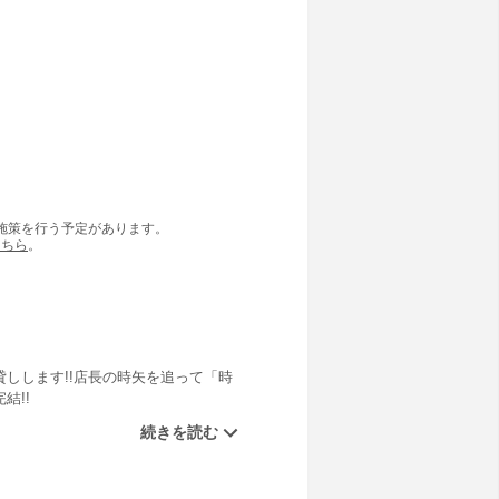
の施策を行う予定があります。
こちら
。
貸しします!!店長の時矢を追って「時
結!!