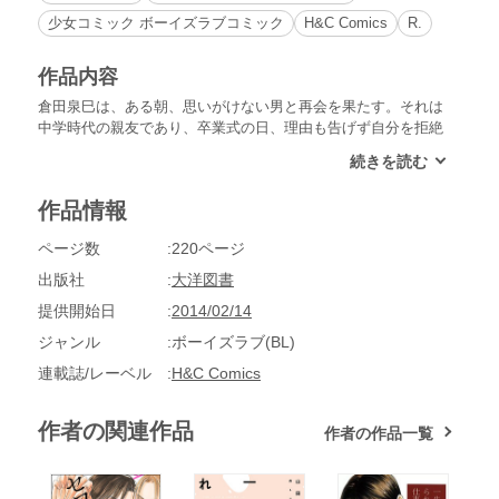
少女コミック ボーイズラブコミック
H&C Comics
R.
作品内容
倉田泉巳は、ある朝、思いがけない男と再会を果たす。それは
中学時代の親友であり、卒業式の日、理由も告げず自分を拒絶
した男、高津戸真だ。なにごともなかったように振る舞う高津
戸に、泉巳は戸惑いながらも嬉しくもあった。一方、義兄の椹
木とは良好な関係を築きつつも微妙な緊張感を抱えていた。そ
作品情報
んなある日、高津戸は椹木に嫉妬のようなものを見せるのだ
が……過去を抱えた大人たちの恋の物語登場!! ※【デビュー
ページ数
220ページ
20周年記念イラスト付き】と記載されております作品にはすべ
て同じイラストが付きます。
出版社
大洋図書
提供開始日
2014/02/14
ジャンル
ボーイズラブ(BL)
連載誌/レーベル
H&C Comics
作者の関連作品
作者の作品一覧