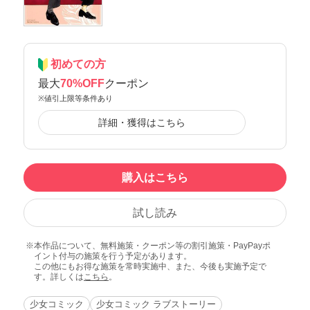
初めての方
最大
70%OFF
クーポン
※値引上限等条件あり
詳細・獲得はこちら
購入はこちら
試し読み
本作品について、無料施策・クーポン等の割引施策・PayPayポ
イント付与の施策を行う予定があります。
この他にもお得な施策を常時実施中、また、今後も実施予定で
す。詳しくは
こちら
。
少女コミック
少女コミック ラブストーリー