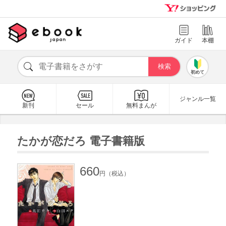
ガイド
本棚
初めて
ジャンル一覧
新刊
セール
無料まんが
たかが恋だろ 電子書籍版
660
円（税込）