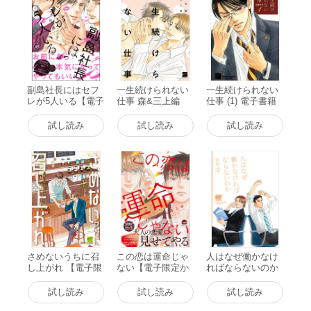
副島社長にはセフ
一生続けられない
一生続けられない
レが5人いる【電子
仕事 森&三上編
仕事 (1) 電子書籍
限定イラスト4P
【電子限定特典付
版
付】 電子書籍版
き】 電子書籍版
試し読み
試し読み
試し読み
さめないうちに召
この恋は運命じゃ
人はなぜ働かなけ
し上がれ 【電子限
ない【電子限定か
ればならないのか
定特典付き】 電子
きおろし漫画付】
【デビュー20周年
書籍版
電子書籍版
記念イラスト付
試し読み
試し読み
試し読み
き】 電子書籍版