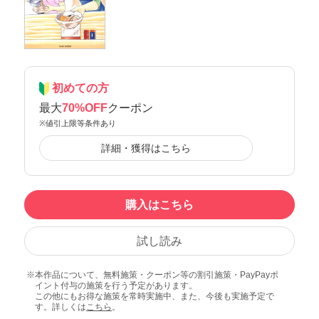
初めての方
最大
70%OFF
クーポン
※値引上限等条件あり
詳細・獲得はこちら
購入はこちら
試し読み
本作品について、無料施策・クーポン等の割引施策・PayPayポ
イント付与の施策を行う予定があります。
この他にもお得な施策を常時実施中、また、今後も実施予定で
す。詳しくは
こちら
。