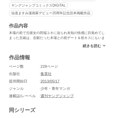
ヤングジャンプコミックスDIGITAL
仙道ますみ漫画家デビュー25周年記念読本掲載作品
作品内容
木場の前で元彼女の田端ユキに迫られ未知の快感に目覚めてし
まった文緒は、念願だった木場との初デート＆初キスにもいま
いち物足りない。夏休みに入り、そんな悩みをユキに持ちかけ
るが…!?
作品情報
ページ数
228ページ
出版社
集英社
提供開始日
2013/05/17
ジャンル
少年・青年マンガ
連載誌/レーベル
週刊ヤングジャンプ
同シリーズ