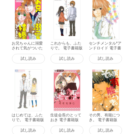
お兄ちゃんに溺愛
これからも、ふた
センチメンタル*ア
されて気がついた
りで。 電子書籍版
ンドロイド 電子書
ら結婚していまし
籍版
た。【マイクロ】
試し読み
試し読み
試し読み
(1) 電子書籍版
はじめては、ふた
生徒会長のとって
その男、有能につ
りで。 電子書籍版
おき 電子書籍版
き。 電子書籍版
試し読み
試し読み
試し読み