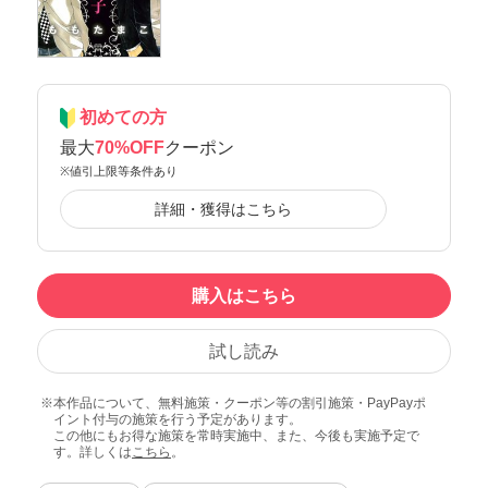
初めての方
最大
70%OFF
クーポン
※値引上限等条件あり
詳細・獲得はこちら
購入はこちら
試し読み
本作品について、無料施策・クーポン等の割引施策・PayPayポ
イント付与の施策を行う予定があります。
この他にもお得な施策を常時実施中、また、今後も実施予定で
す。詳しくは
こちら
。