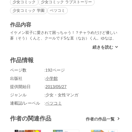
少女コミック
少女コミック ラブストーリー
少女コミック 学園
ベツコミ
作品内容
イケメン双子に愛されて困っちゃう！？チャラめだけど優しい
蒼（そう）くんと、クールでドSな直（なお）くん。ゆなは、
校内１モテるこの双子と幼なじみ！密かに直に片想い中だけ
ど、ある日突然、蒼に告白されて…！？デビュー３作目にして
ベツコミ本誌に登場し、瞬く間に大人気となったぴっちぴちの
作品情報
新人・ももたまこが、女子の永遠の憧れ「愛されすぎて困っち
ゃう」ドリームを書き上げました！他収録作も、「アイドル」
ページ数
192ページ
「超大金持ちセレブ」「カリスマホスト」「小悪魔美少年」な
どなど、極上のイケメンをこれでもか！とつめこみまくり！現
出版社
小学館
実に無いからこそ、夢に浸りたいのが女子というモノ。恋した
提供開始日
2013/05/27
い女の子なら、必ず満足できる一冊です。
ジャンル
少女・女性マンガ
連載誌/レーベル
ベツコミ
作者の関連作品
作者の作品一覧