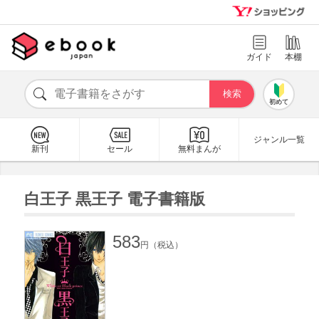
ガイド
本棚
初めて
ジャンル一覧
新刊
セール
無料まんが
白王子 黒王子 電子書籍版
583
円（税込）