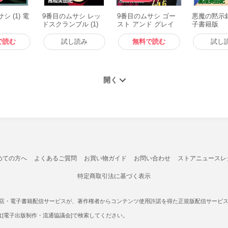
シ (1) 電
9番目のムサシ レッ
9番目のムサシ ゴー
悪魔の黙示録 
ドスクランブル (1)
スト アンド グレイ
子書籍版
電子書籍版
(1) 電子書籍版
で読む
試し読み
無料で読む
試し
めての方へ
よくあるご質問
お買い物ガイド
お問い合わせ
ストアニュースレ
特定商取引法に基づく表示
書店・電子書籍配信サービスが、著作権者からコンテンツ使用許諾を得た正規版配信サービスであ
たは[電子出版制作・流通協議会]で検索してください。