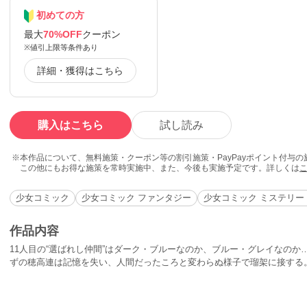
初めての方
最大
70%OFF
クーポン
※値引上限等条件あり
詳細・獲得はこちら
購入はこちら
試し読み
本作品について、無料施策・クーポン等の割引施策・PayPayポイント付与
この他にもお得な施策を常時実施中、また、今後も実施予定です。詳しくは
少女コミック
少女コミック ファンタジー
少女コミック ミステリー
作品内容
11人目の“選ばれし仲間”はダーク・ブルーなのか、ブルー・グレイなのか
ずの穂高連は記憶を失い、人間だったころと変わらぬ様子で瑠架に接する