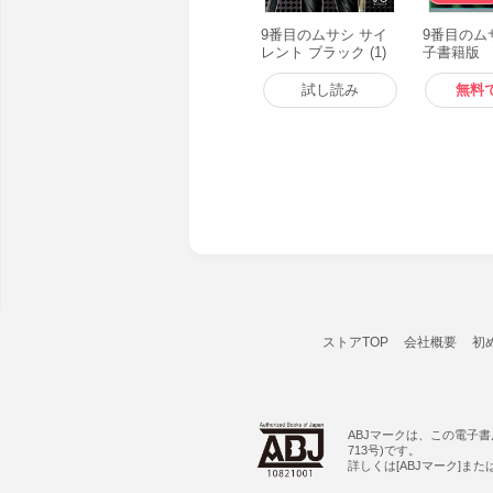
9番目のムサシ サイ
9番目のムサ
レント ブラック (1)
子書籍版
電子書籍版
試し読み
無料
ストアTOP
会社概要
初
ABJマークは、この電子
713号)です。
詳しくは[ABJマーク]ま