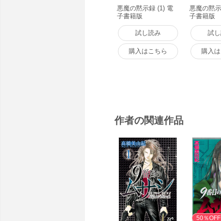
悪魔の黙示録 (1) 電
悪魔の黙示録
子書籍版
子書籍版
試し読み
試し
購入はこちら
購入は
作者の関連作品
無料
50％OFF