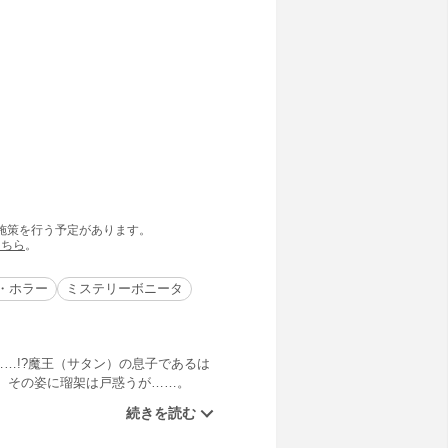
の施策を行う予定があります。
こちら
。
・ホラー
ミステリーボニータ
……!?魔王（サタン）の息子であるは
。その姿に瑠架は戸惑うが……。