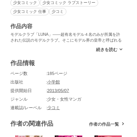
少女コミック
少女コミック ラブストーリー
少女コミック 仕事
少コミ
作品内容
モデルクラブ「LUNA」――超有名モデル４名のみが所属を許
された伝説のモデルクラブ。そこにモデル界の皇帝と呼ばれる
男・皇がいた。未央の双子の弟・蒼央はモデル界の皇帝・皇に
あこがれて、伝説のモデルクラブ「LUNA」のオーディション
に臨むことに…。豪華絢爛、イケメン勢揃いの危険ラブ!!収録
作品情報
作品：皇帝限定／意地悪な瞳にキスをして／×××～MyLittleHo
ney～
ページ数
185ページ
出版社
小学館
提供開始日
2013/05/07
ジャンル
少女・女性マンガ
連載誌/レーベル
少コミ
作者の関連作品
作者の作品一覧