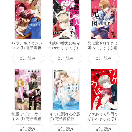
17歳、キスとジレ
無敵の番犬に噛み
兄に愛されすぎて
ンマ (1) 電子書籍
つかれまして (1)
困ってます (1) 電
版
電子書籍版
子書籍版
試し読み
試し読み
試し読み
制服でヴァニラ・
キミに溺れる心臓
ワケあって昨日う
キス (1) 電子書籍
(1) 電子書籍版
ばわれました (1)
版
電子書籍版
試し読み
試し読み
試し読み