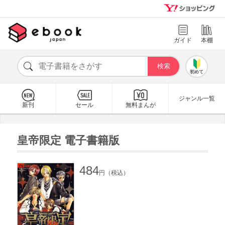
ガイド
本棚
初めて
ジャンル一覧
新刊
セール
無料まんが
皇帝限定 電子書籍版
484
円（税込）