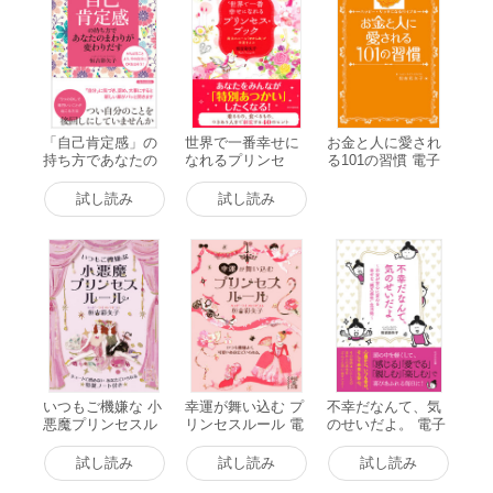
「自己肯定感」の
世界で一番幸せに
お金と人に愛され
持ち方であなたの
なれるプリンセ
る101の習慣 電子
まわりが変わりだ
ス・ブック 魔法の
書籍版
す 電子書籍版
ルール「せかし
試し読み
試し読み
あ」が幸運をよぶ
電子書籍版
いつもご機嫌な 小
幸運が舞い込む プ
不幸だなんて、気
悪魔プリンセスル
リンセスルール 電
のせいだよ。 電子
ール 電子書籍版
子書籍版
書籍版
試し読み
試し読み
試し読み