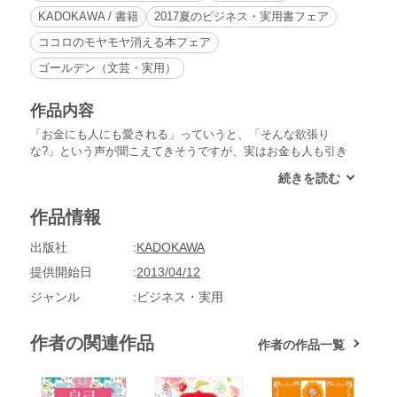
KADOKAWA / 書籍
2017夏のビジネス・実用書フェア
ココロのモヤモヤ消える本フェア
ゴールデン（文芸・実用）
作品内容
「お金にも人にも愛される」っていうと、「そんな欲張り
な?」という声が聞こえてきそうですが、実はお金も人も引き
寄せ可能なエネルギーという点では同じなのです。実際、世の
中にはお金もあって人にも愛される「ハッピー・リッチ」と呼
ばれる人がたくさんいます。そんなハッピー・リッチになるた
作品情報
めの小さな習慣を集めました。
出版社
KADOKAWA
提供開始日
2013/04/12
ジャンル
ビジネス・実用
作者の関連作品
作者の作品一覧