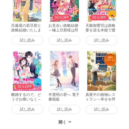
50％OFF
50％OFF
呉服屋の若旦那と
お見合い政略結婚
天敵御曹司は政略
政略結婚いたしま
～極上旦那様は昂
妻を滾る本能で愛
す 電子書籍版
る独占欲を抑えら
し貫く 電子書籍版
れない～ 電子書籍
試し読み
試し読み
試し読み
版
50％OFF
離婚するので、ど
半透明の君へ 電子
真夜中の植物レス
うぞお構いなく～
書籍版
トラン～幸せを呼
冷徹御曹司が激甘
ぶジェノベーゼパ
パパになるまで～
スタ～ 電子書籍版
試し読み
試し読み
試し読み
電子書籍版