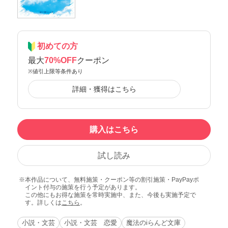
初めての方
最大
70%OFF
クーポン
※値引上限等条件あり
詳細・獲得はこちら
購入はこちら
試し読み
本作品について、無料施策・クーポン等の割引施策・PayPayポ
イント付与の施策を行う予定があります。
この他にもお得な施策を常時実施中、また、今後も実施予定で
す。詳しくは
こちら
。
小説・文芸
小説・文芸 恋愛
魔法のiらんど文庫