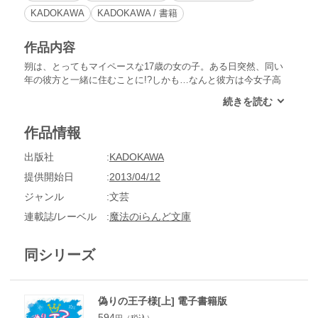
KADOKAWA
KADOKAWA / 書籍
作品内容
朔は、とってもマイペースな17歳の女の子。ある日突然、同い
年の彼方と一緒に住むことに!?しかも…なんと彼方は今女子高
生の間で大人気の恋愛小説家だった！一緒に過ごすうち、だん
だんお互いの存在に癒されるようになったけど……。
作品情報
出版社
KADOKAWA
提供開始日
2013/04/12
ジャンル
文芸
連載誌/レーベル
魔法のiらんど文庫
同シリーズ
偽りの王子様[上] 電子書籍版
594