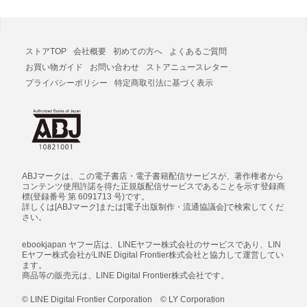
ストアTOP
会社概要
初めての方へ
よくあるご質問
お買い物ガイド
お問い合わせ
ストアニュースレター
プライバシーポリシー
特定商取引法に基づく表示
ABJマークは、この電子書店・電子書籍配信サービスが、著作権者から
コンテンツ使用許諾を得た正規版配信サービスであることを示す登録商
標(登録番号 第 6091713 号)です。
詳しくは[ABJマーク]または[電子出版制作・流通協議会]で検索してくだ
さい。
ebookjapan ヤフー店は、LINEヤフー株式会社のサービスであり、LIN
Eヤフー株式会社がLINE Digital Frontier株式会社と協力して運営してい
ます。
商品等の販売元は、LINE Digital Frontier株式会社です。
© LINE Digital Frontier Corporation © LY Corporation