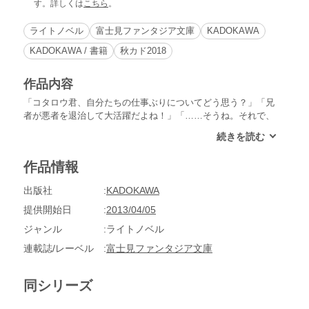
す。詳しくは
こちら
。
ライトノベル
富士見ファンタジア文庫
KADOKAWA
KADOKAWA / 書籍
秋カド2018
作品内容
「コタロウ君、自分たちの仕事ぶりについてどう思う？」「兄
者が悪者を退治して大活躍だよね！」「……そうね。それで、
倉庫ふたつと、隣接するビルの一部を壊したわよね」「正義に
はギセイは必要なんだよ！」「……実はあたし『カンパニー』
の始末書連続提出記録を更新中なの。コレも護衛のアナタたち
作品情報
のおかげよねぇぇぇ」「えへへ、それほどでもないよ！」「く
ぅぅ、皮肉も通じないのか、こんのお気楽極楽吸血鬼兄弟
出版社
KADOKAWA
っ!!」――これは、人間と吸血鬼間に起きたトラブルを処理す
る若き調停員・葛城ミミコとその護衛たる吸血鬼の兄弟、望月
提供開始日
2013/04/05
ジローとコタロウの活躍を描いた物語……のハズです。
ジャンル
ライトノベル
連載誌/レーベル
富士見ファンタジア文庫
同シリーズ