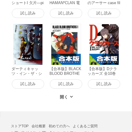
ショートI 欠片―pi
HAMAN*CLAN 電
のアーサー case fil
ece―(富士見ファ
子書籍版
e:beginning 電子書
ンタジア文庫) 電
籍版
試し読み
試し読み
試し読み
子書籍版
ダーティキャッ
【合本版】BLACK
【合本版】Dクラ
ツ・イン・ザ・シ
BLOOD BROTHE
ッカーズ 全10巻
ティ 電子書籍版
RS+(S) 全17巻 電
電子書籍版
子書籍版
試し読み
試し読み
試し読み
ストアTOP
会社概要
初めての方へ
よくあるご質問