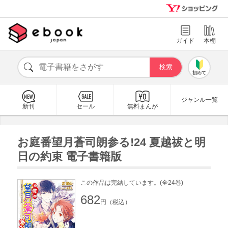
ガイド
本棚
初めて
ジャンル一覧
新刊
セール
無料まんが
お庭番望月蒼司朗参る!24 夏越祓と明
日の約束 電子書籍版
この作品は完結しています。(全24巻)
682
円（税込）