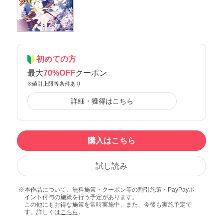
初めての方
最大
70%OFF
クーポン
※値引上限等条件あり
詳細・獲得はこちら
購入はこちら
試し読み
本作品について、無料施策・クーポン等の割引施策・PayPayポ
イント付与の施策を行う予定があります。
この他にもお得な施策を常時実施中、また、今後も実施予定で
す。詳しくは
こちら
。