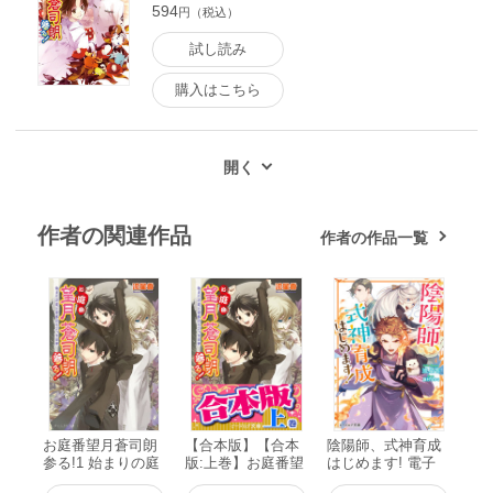
594
円（税込）
試し読み
購入はこちら
作者の関連作品
作者の作品一覧
お庭番望月蒼司朗
【合本版】【合本
陰陽師、式神育成
参る!1 始まりの庭
版:上巻】お庭番望
はじめます! 電子
と帝都のちびっ子
月蒼司朗参る!(1～
書籍版