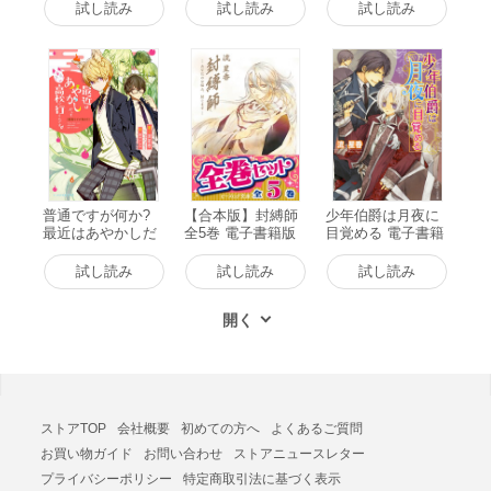
四神 電子書籍版
10巻) 電子書籍版
試し読み
試し読み
試し読み
普通ですが何か?
【合本版】封縛師
少年伯爵は月夜に
最近はあやかしだ
全5巻 電子書籍版
目覚める 電子書籍
って高校に行くん
版
です。 電子書籍版
試し読み
試し読み
試し読み
ストアTOP
会社概要
初めての方へ
よくあるご質問
お買い物ガイド
お問い合わせ
ストアニュースレター
プライバシーポリシー
特定商取引法に基づく表示