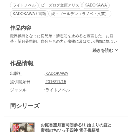
ライトノベル
ビーズログ文庫アリス
KADOKAWA
KADOKAWA / 書籍
続・ゴールデン（ラノベ・文芸）
作品内容
魔界侯爵となった従兄弟・清志朗を止めると宣言した、お庭
番・望月蒼司朗。自分たちの力が魔物に及ばない理由に気づい
た四神の戦士たち。帝都を守り抜くため、それぞれの思いが錯
綜する中、ついにハイムエンデの仕掛けた、最後の幻獣が目覚
める――!! だがその幻獣は、なぜか帝都神社の神官たち以外
作品情報
には見えないようで……!? 可愛いピヨ四神と少年の運命が花
開く、お庭番シリーズ・大団円！
出版社
KADOKAWA
提供開始日
2016/11/15
ジャンル
ライトノベル
同シリーズ
お庭番望月蒼司朗参る!1 始まりの庭と
帝都のちびっ子四神 電子書籍版