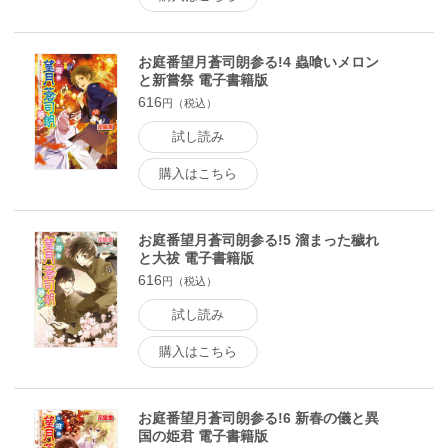
お庭番望月蒼司朗参る!4 蟲喰いメロン
と新嘗祭 電子書籍版
616
円（税込）
試し読み
購入はこちら
お庭番望月蒼司朗参る!5 溜まった穢れ
と大祓 電子書籍版
616
円（税込）
試し読み
購入はこちら
お庭番望月蒼司朗参る!6 新春の儀と異
国の姫君 電子書籍版