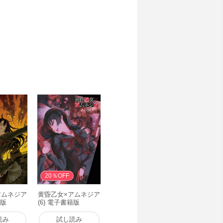
20％OFF
アムネジア
黄昏乙女×アムネジア
籍版
(6) 電子書籍版
読み
試し読み