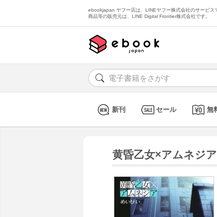
ebookjapan ヤフー店は、LINEヤフー株式会社のサービスで
商品等の販売元は、LINE Digital Frontier株式会社です。
新刊
セール
無
黄昏乙女×アムネジア 