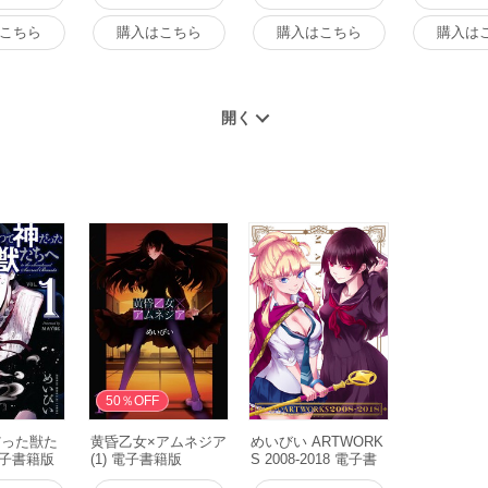
こちら
購入はこちら
購入はこちら
購入は
無料
50％OFF
だった獣た
黄昏乙女×アムネジア
めいびい ARTWORK
 電子書籍版
(1) 電子書籍版
S 2008‐2018 電子書
籍版