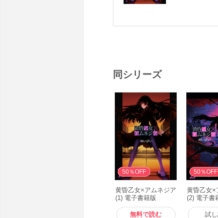
同シリーズ
無料
50％OFF
50％OFF
黄昏乙女×アムネジア
黄昏乙女×
(1) 電子書籍版
(2) 電子
無料で読む
試し