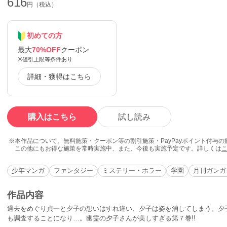
616
円（税込）
初めての方
最大
70%OFF
クーポン
※値引上限等条件あり
詳細・獲得はこちら
購入はこちら
試し読み
本作品について、無料施策・クーポン等の割引施策・PayPayポイント付与
この他にもお得な施策を常時実施中、また、今後も実施予定です。詳しくは
少年マンガ
ファンタジー
ミステリー・ホラー
学園
月刊ガンガン
作品内容
過去をめぐり貞一と夕子の想いはすれ違い、夕子は姿を消してしまう。夕
も調査することになり…。幽霊の夕子さんが美しすぎる第７巻!!