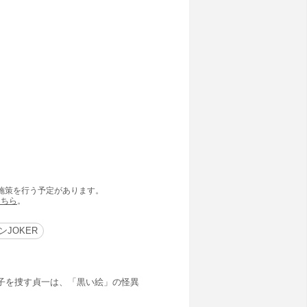
の施策を行う予定があります。
こちら
。
JOKER
子を捜す貞一は、「黒い絵」の怪異