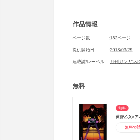
作品情報
ページ数
182ページ
提供開始日
2013/03/29
連載誌/レーベル
月刊ガンガンJO
無料
無料
黄昏乙女×アム
無料で