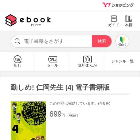
ガイド
本棚
初めて
ジャンル一覧
新刊
セール
無料まんが
勤しめ! 仁岡先生 (4) 電子書籍版
この作品は完結しています。(全8巻)
699
円（税込）