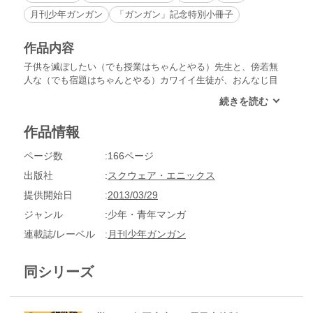
月刊少年ガンガン
「ガンガン」記念特別小冊子
作品内容
子供を滅ぼしたい（でも授業はちゃんとやる）先生と、傍若無
人な（でも宿題はちゃんとやる）カワイイ生徒が、おんなじ目
線でやりたい放題☆「大人げない」のが「キライじゃない」か
ら、花火にバスケにお見舞い（!?）に、なんだかんだで、一緒
にワイワイやってる中学教師4コマ!!今回は「転校生」もキチ
作品情報
ャッター☆☆
ページ数
166ページ
出版社
スクウェア・エニックス
提供開始日
2013/03/29
ジャンル
少年・青年マンガ
連載誌/レーベル
月刊少年ガンガン
同シリーズ