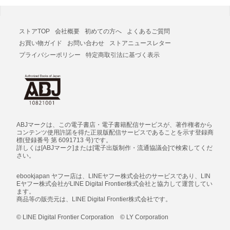
ストアTOP
会社概要
初めての方へ
よくあるご質問
お買い物ガイド
お問い合わせ
ストアニュースレター
プライバシーポリシー
特定商取引法に基づく表示
ABJマークは、この電子書店・電子書籍配信サービスが、著作権者から
コンテンツ使用許諾を得た正規版配信サービスであることを示す登録商
標(登録番号 第 6091713 号)です。
詳しくは[ABJマーク]または[電子出版制作・流通協議会]で検索してくだ
さい。
ebookjapan ヤフー店は、LINEヤフー株式会社のサービスであり、LIN
Eヤフー株式会社がLINE Digital Frontier株式会社と協力して運営してい
ます。
商品等の販売元は、LINE Digital Frontier株式会社です。
© LINE Digital Frontier Corporation © LY Corporation