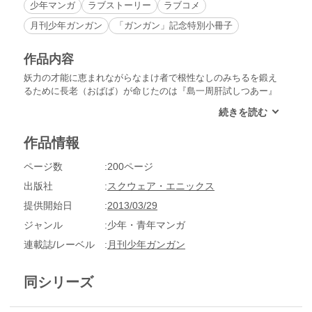
少年マンガ
ラブストーリー
ラブコメ
月刊少年ガンガン
「ガンガン」記念特別小冊子
作品内容
妖力の才能に恵まれながらなまけ者で根性なしのみちるを鍛え
るために長老（おばば）が命じたのは『島一周肝試しつあー』
だった！小雪さんの妖力が封印された九つの球。島中に散らば
った球を集めて、小雪さんを救出することができるのか!?
作品情報
ページ数
200ページ
出版社
スクウェア・エニックス
提供開始日
2013/03/29
ジャンル
少年・青年マンガ
連載誌/レーベル
月刊少年ガンガン
同シリーズ