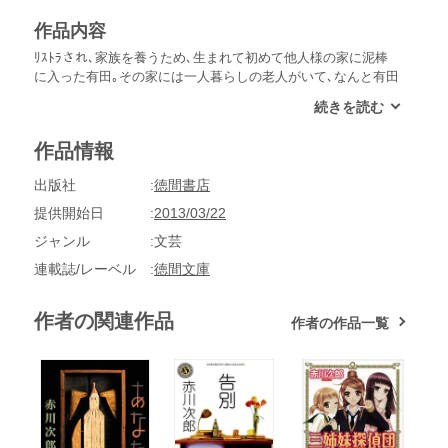
作品内容
ﾘｽﾄﾗされ､家族を養うため､生まれて初めて他人様の家に泥棒
に入った有田｡その家には一人暮らしの老人がいて､なんと有田
に百万円をくれたが､翌日､何者かに殺される｡実は､老人は裏
社会では有名な〈H興業〉の美貌の女社長・清原さつきの失踪
した父親だった｡有田を疑うさつきは真相を探るため､彼を自分
作品情報
の秘書に雇うが……｡大好評｢夫は泥棒､妻は刑事｣ｼﾘｰｽﾞ､第十
六弾!
出版社
徳間書店
提供開始日
2013/03/22
ジャンル
文芸
連載誌/レーベル
徳間文庫
作者の関連作品
作者の作品一覧