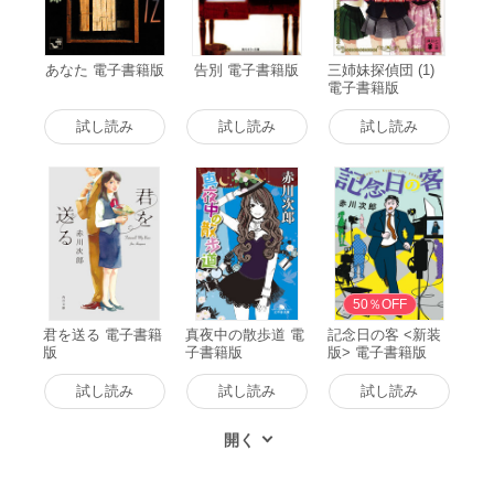
あなた 電子書籍版
告別 電子書籍版
三姉妹探偵団 (1)
電子書籍版
試し読み
試し読み
試し読み
50％OFF
君を送る 電子書籍
真夜中の散歩道 電
記念日の客 <新装
版
子書籍版
版> 電子書籍版
試し読み
試し読み
試し読み