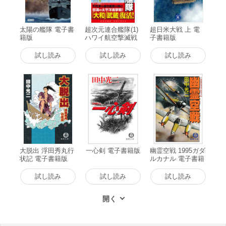
太陽の艦隊 電子書
超次元連合艦隊(1)
超日米大戦 上 電
籍版
ハワイ航空撃滅戦
子書籍版
電子書籍版
試し読み
試し読み
試し読み
大脱出 浮田秀丸行
一心剣 電子書籍版
幽霊空戦 1995ガダ
状記 電子書籍版
ルカナル 電子書籍
版
試し読み
試し読み
試し読み