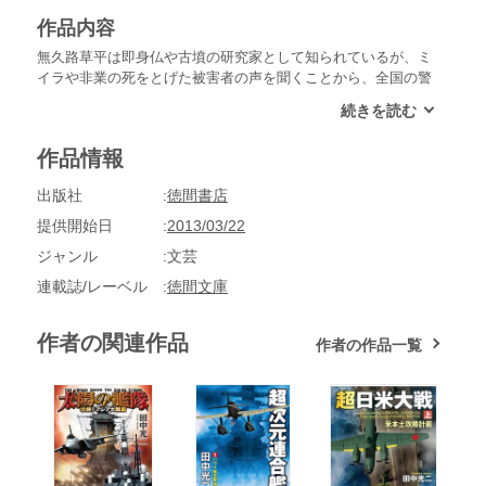
作品内容
無久路草平は即身仏や古墳の研究家として知られているが、ミ
イラや非業の死をとげた被害者の声を聞くことから、全国の警
察の特殊コンサルタントをひきうける“死に神探偵”だ。奥只見
のスキー場で、若い男女が猟銃でうたれ、とり出された女性の
内臓が死体の側に並べてある凄惨な殺人現場に出くわした無久
作品情報
路は、死に際の残存意識を念写し、捜査の手を異界にまでのば
す……。連作サスペンス。
出版社
徳間書店
提供開始日
2013/03/22
ジャンル
文芸
連載誌/レーベル
徳間文庫
作者の関連作品
作者の作品一覧