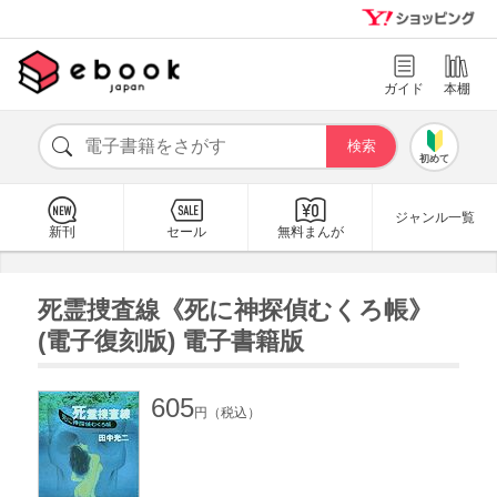
ガイド
本棚
初めて
ジャンル一覧
新刊
セール
無料まんが
死霊捜査線《死に神探偵むくろ帳》
(電子復刻版) 電子書籍版
605
円（税込）