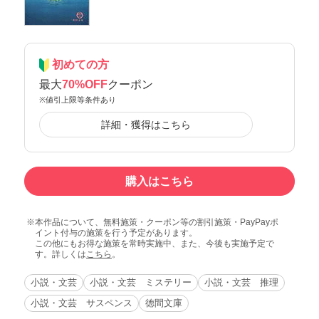
初めての方
最大
70%OFF
クーポン
※値引上限等条件あり
詳細・獲得はこちら
購入はこちら
本作品について、無料施策・クーポン等の割引施策・PayPayポ
イント付与の施策を行う予定があります。
この他にもお得な施策を常時実施中、また、今後も実施予定で
す。詳しくは
こちら
。
小説・文芸
小説・文芸 ミステリー
小説・文芸 推理
小説・文芸 サスペンス
徳間文庫